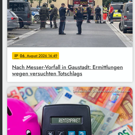
06
. August 2026 14:49
notes
Nach Messer-Vorfall in Gaustadt: Ermittlungen
wegen versuchten Totschlags
Symbolbild/M. Schuppich/stock.adbobe.com