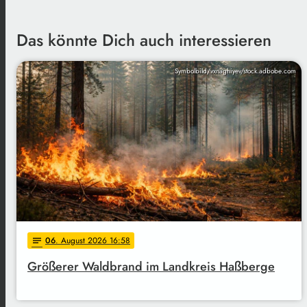
Das könnte Dich auch interessieren
Symbolbild/vxnaghiyev/stock.adbobe.com
06
. August 2026 16:58
notes
Größerer Waldbrand im Landkreis Haßberge