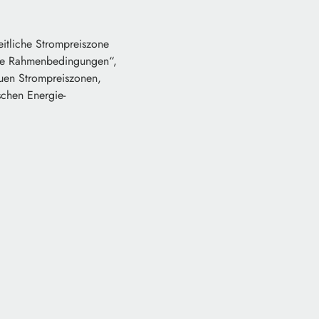
itliche Strompreiszone
abile Rahmenbedingungen“,
euen Strompreiszonen,
schen Energie-