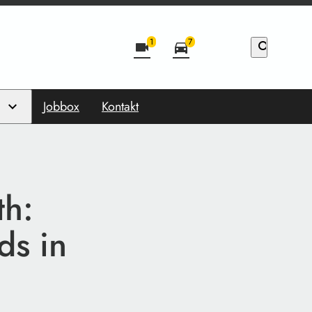
1
7
videocam
directions_car
search
Jobbox
Kontakt
th:
ds in