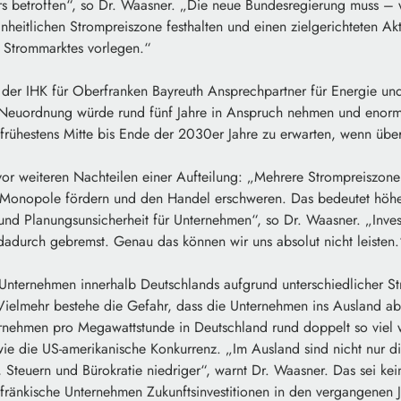
s betroffen“, so Dr. Waasner. „Die neue Bundesregierung muss – w
inheitlichen Strompreiszone festhalten und einen zielgerichteten Ak
 Strommarktes vorlegen.“
 der IHK für Oberfranken Bayreuth Ansprechpartner für Energie un
 Neuordnung würde rund fünf Jahre in Anspruch nehmen und enorm
 frühestens Mitte bis Ende der 2030er Jahre zu erwarten, wenn übe
or weiteren Nachteilen einer Aufteilung: „Mehrere Strompreiszon
 Monopole fördern und den Handel erschweren. Das bedeutet höhe
 und Planungsunsicherheit für Unternehmen“, so Dr. Waasner. „Inve
adurch gebremst. Genau das können wir uns absolut nicht leisten.
Unternehmen innerhalb Deutschlands aufgrund unterschiedlicher St
 Vielmehr bestehe die Gefahr, dass die Unternehmen ins Ausland ab
ernehmen pro Megawattstunde in Deutschland rund doppelt so viel 
wie die US-amerikanische Konkurrenz. „Im Ausland sind nicht nur d
, Steuern und Bürokratie niedriger“, warnt Dr. Waasner. Das sei ke
rfränkische Unternehmen Zukunftsinvestitionen in den vergangenen 