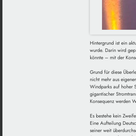
Hintergrund ist ein ak
wurde. Darin wird gepr
könnte – mit der Kons
Grund für diese Überl
nicht mehr aus eigene
Windparks auf hoher Se
gigantischer Stromtran
Konsequenz werden Wi
Es bestehe kein Zweif
Eine Aufteilung Deuts
seiner weit überdurchs