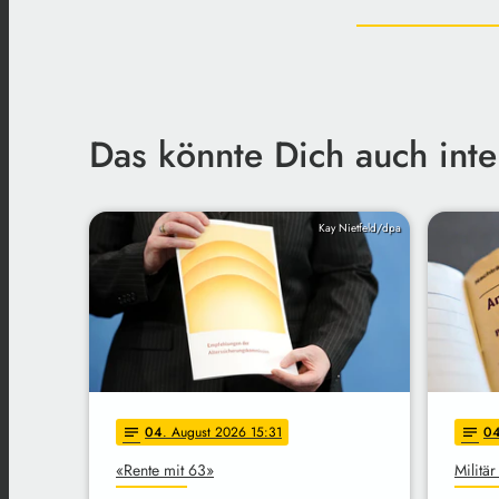
Das könnte Dich auch inte
Kay Nietfeld/dpa
04
. August 2026 15:31
0
notes
notes
«Rente mit 63»
Militä