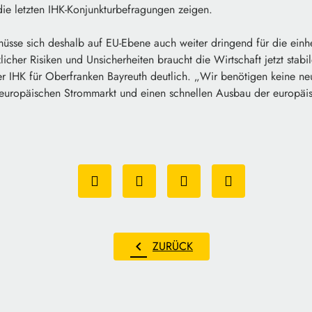
die letzten IHK-Konjunkturbefragungen zeigen.
üsse sich deshalb auf EU-Ebene auch weiter dringend für die einhe
tzlicher Risiken und Unsicherheiten braucht die Wirtschaft jetzt st
er IHK für Oberfranken Bayreuth deutlich. „Wir benötigen keine n
 europäischen Strommarkt und einen schnellen Ausbau der europäi
chevron_left
ZURÜCK