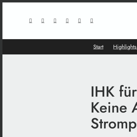
Start
Highlight
IHK fü
Keine 
Stromp