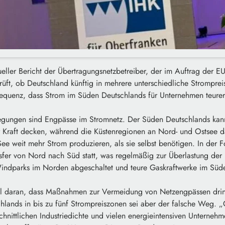
tueller Bericht der Übertragungsnetzbetreiber, der im Auftrag der EU
üft, ob Deutschland künftig in mehrere unterschiedliche Stromprei
equenz, dass Strom im Süden Deutschlands für Unternehmen teurer
egungen sind Engpässe im Stromnetz. Der Süden Deutschlands kan
r Kraft decken, während die Küstenregionen an Nord- und Ostsee d
e weit mehr Strom produzieren, als sie selbst benötigen. In der Fo
sfer von Nord nach Süd statt, was regelmäßig zur Überlastung der L
ndparks im Norden abgeschaltet und teure Gaskraftwerke im Süd
el daran, dass Maßnahmen zur Vermeidung von Netzengpässen dring
chlands in bis zu fünf Strompreiszonen sei aber der falsche Weg. 
chnittlichen Industriedichte und vielen energieintensiven Unterne