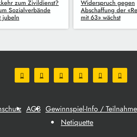
kehr zum Zivildienst?
Widerspruch gegen
um Sozialverbände
Abschaffung der «Re
t jubeln
mit 63» wächst
nschutz
AGB
Gewinnspiel-Info / Teilnah
Netiquette