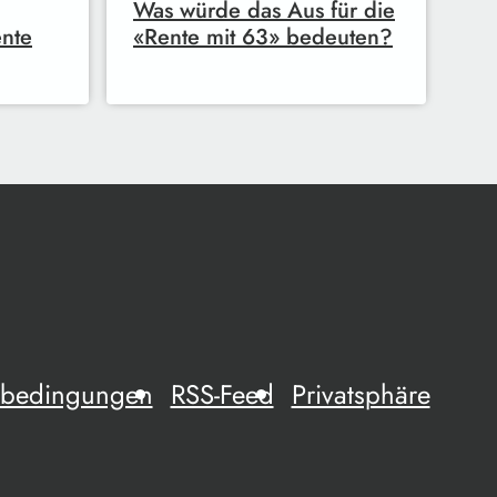
Was würde das Aus für die
nte
«Rente mit 63» bedeuten?
mebedingungen
RSS-Feed
Privatsphäre