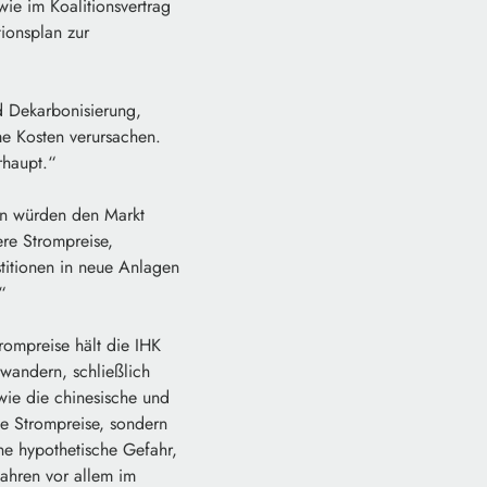
ie im Koalitionsvertrag
tionsplan zur
d Dekarbonisierung,
e Kosten verursachen.
rhaupt.“
en würden den Markt
re Strompreise,
stitionen in neue Anlagen
“
rompreise hält die IHK
wandern, schließlich
wie die chinesische und
ie Strompreise, sondern
ine hypothetische Gefahr,
Jahren vor allem im