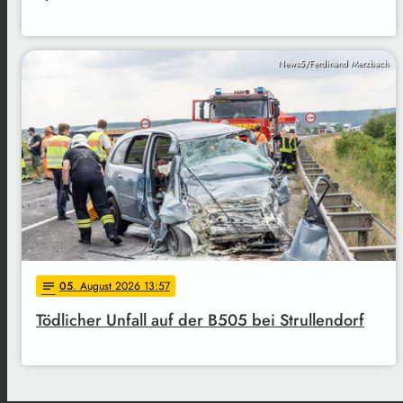
News5/Ferdinand Merzbach
05
. August 2026 13:57
notes
Tödlicher Unfall auf der B505 bei Strullendorf