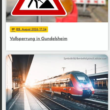
05
. August 2026 17:34
notes
Vollsperrung in Gundelsheim
Symbolbild/den-belitsky/stock.adobe.com