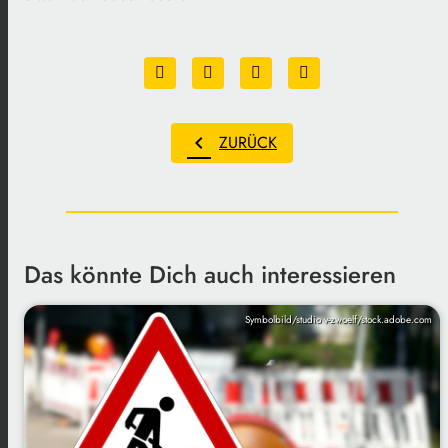
chevron_left
ZURÜCK
Das könnte Dich auch interessieren
Symbolbild/studio v-zwoelf/stock.adobe.com