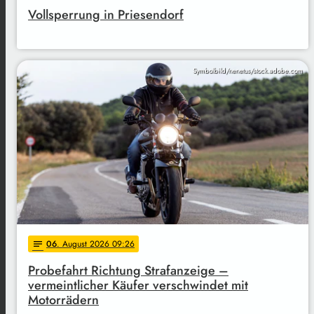
Vollsperrung in Priesendorf
Symbolbild/nenetus/stock.adobe.com
06
. August 2026 09:26
notes
Probefahrt Richtung Strafanzeige –
vermeintlicher Käufer verschwindet mit
Motorrädern