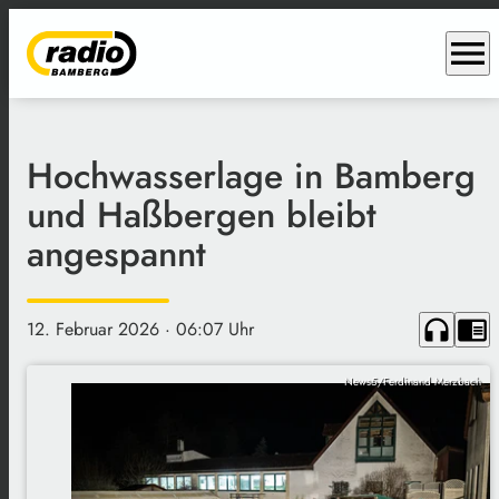
menu
Hochwasserlage in Bamberg
und Haßbergen bleibt
angespannt
headphones
chrome_reader_mode
12. Februar 2026
· 06:07 Uhr
News5/Ferdinand Merzbach