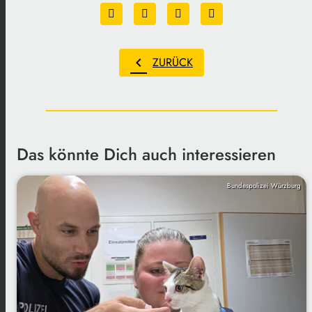
chevron_left
ZURÜCK
Das könnte Dich auch interessieren
Bundespolizei Würzburg