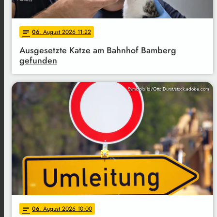
06
. August 2026 11:22
notes
Ausgesetzte Katze am Bahnhof Bamberg
gefunden
Symbolbild/Otto Durst/stock.adobe.com
06
. August 2026 10:00
notes