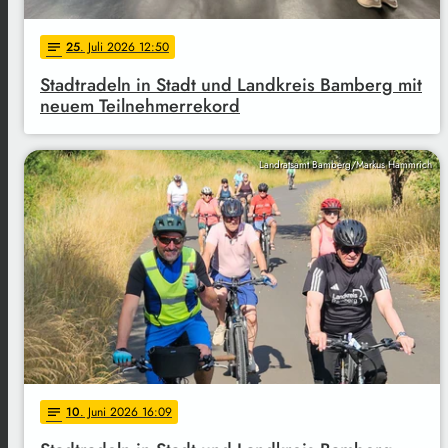
25
. Juli 2026 12:50
notes
Stadtradeln in Stadt und Landkreis Bamberg mit
neuem Teilnehmerrekord
Landratsamt Bamberg/Markus Hammrich
10
. Juni 2026 16:09
notes