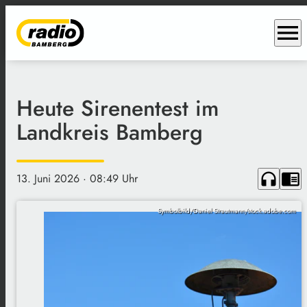
menu
Heute Sirenentest im
Landkreis Bamberg
headphones
chrome_reader_mode
13. Juni 2026
· 08:49 Uhr
Symbolbild/Daniel Strautmann/stock.adobe.com