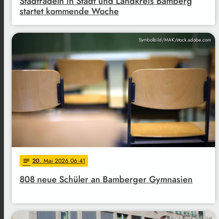
Stadtradeln in Stadt und Landkreis Bamberg
startet kommende Woche
Symbolbild/MAK/stock.adobe.com
20
. Mai 2026 06:41
notes
808 neue Schüler an Bamberger Gymnasien
Polizei Bamberg-Land