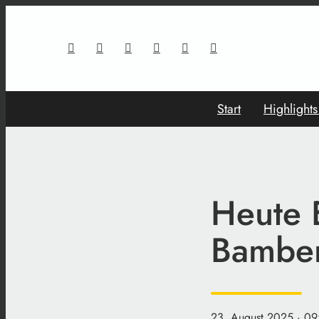
Start
Highlight
Heute 
Bamber
23. August 2025
· 09