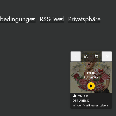
mebedingungen
RSS-Feed
Privatsphäre
expand_more
manage_search
today
library_music
P!NK
RUNAWAY
play_arrow
equalizer
ON AIR
DER ABEND
mit der Musik eures Lebens