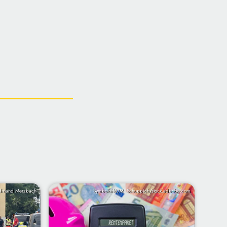
dinand Merzbach
Symbolbild/M. Schuppich/stock.adbobe.com