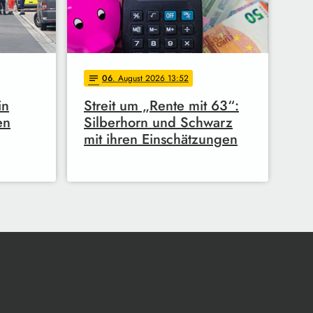
06
. August 2026 13:52
notes
in
Streit um „Rente mit 63“:
en
Silberhorn und Schwarz
mit ihren Einschätzungen