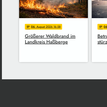
06
. August 2026 16:58
0
notes
notes
Größerer Waldbrand im
Betr
Landkreis Haßberge
stürz