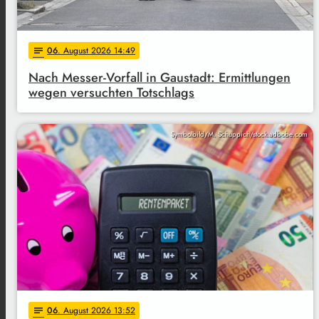
06
. August 2026 14:49
notes
Nach Messer-Vorfall in Gaustadt: Ermittlungen
wegen versuchten Totschlags
Symbolbild/M. Schuppich/stock.adbobe.com
06
. August 2026 13:52
notes