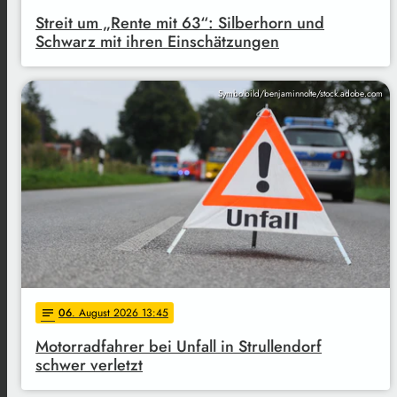
Streit um „Rente mit 63“: Silberhorn und
Schwarz mit ihren Einschätzungen
Symbolbild/benjaminnolte/stock.adobe.com
06
. August 2026 13:45
notes
Motorradfahrer bei Unfall in Strullendorf
schwer verletzt