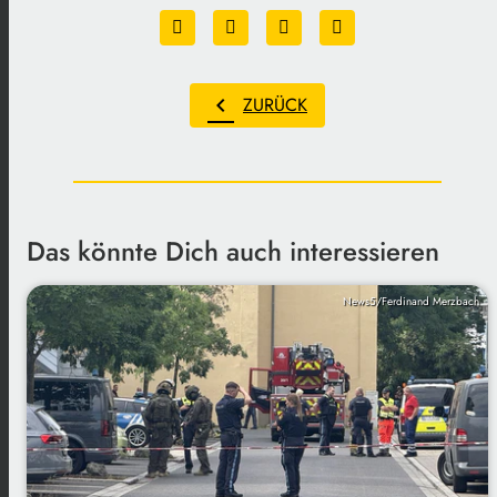
chevron_left
ZURÜCK
Das könnte Dich auch interessieren
News5/Ferdinand Merzbach