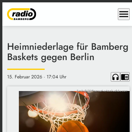
menu
Heimniederlage für Bamberg
Baskets gegen Berlin
headphones
chrome_reader_mode
15. Februar 2026
· 17:04 Uhr
Symbolbild/Brocreative/stock.adobe.com