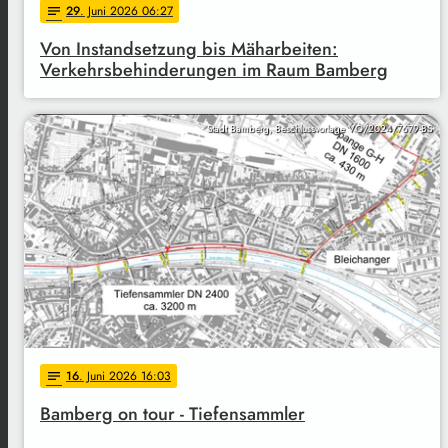
29
. Juni 2026 06:27
notes
Von Instandsetzung bis Mäharbeiten:
Verkehrsbehinderungen im Raum Bamberg
Stadt Bamberg, Beschlussvorlage VO/2024/7679-BS
16
. Juni 2026 16:03
notes
Bamberg on tour - Tiefensammler