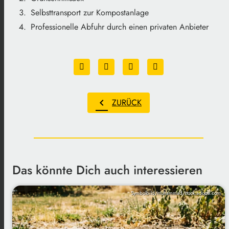
Selbsttransport zur Kompostanlage
Professionelle Abfuhr durch einen privaten Anbieter
chevron_left
ZURÜCK
Das könnte Dich auch interessieren
Symbolbild/muhammad/stock.adobe.com