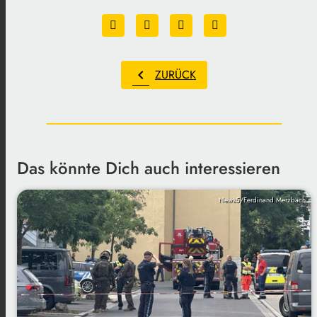
chevron_left
ZURÜCK
Das könnte Dich auch interessieren
News5/Ferdinand Merzbach