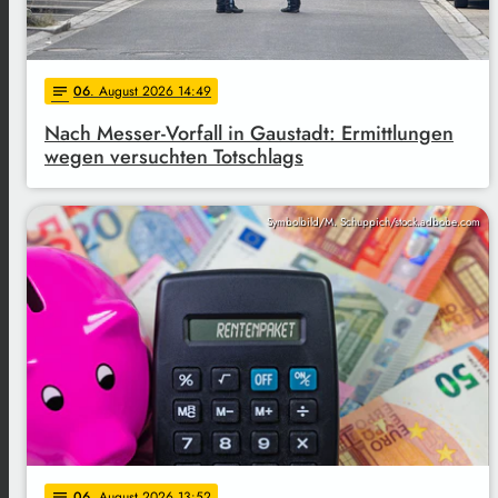
06
. August 2026 14:49
notes
Nach Messer-Vorfall in Gaustadt: Ermittlungen
wegen versuchten Totschlags
Symbolbild/M. Schuppich/stock.adbobe.com
06
. August 2026 13:52
notes