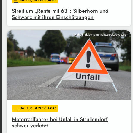
Streit um „Rente mit 63“: Silberhorn und
Schwarz mit ihren Einschätzungen
Symbolbild/benjaminnolte/stock.adobe.com
06
. August 2026 13:45
notes
Motorradfahrer bei Unfall in Strullendorf
schwer verletzt