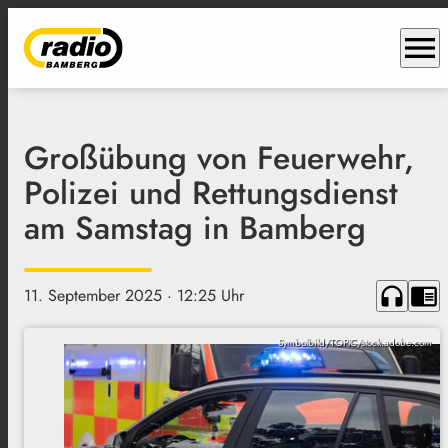
menu
Großübung von Feuerwehr,
Polizei und Rettungsdienst
am Samstag in Bamberg
headphones
chrome_reader_mode
11. September 2025
· 12:25 Uhr
Symbolbild/TOPIC/stock.adobe.com