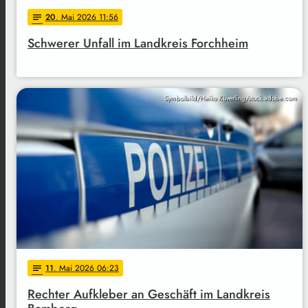
20
. Mai 2026 11:56
notes
Schwerer Unfall im Landkreis Forchheim
Symbolbild/Heiko Küverling/stock.adobe.com
11
. Mai 2026 06:23
notes
Rechter Aufkleber an Geschäft im Landkreis