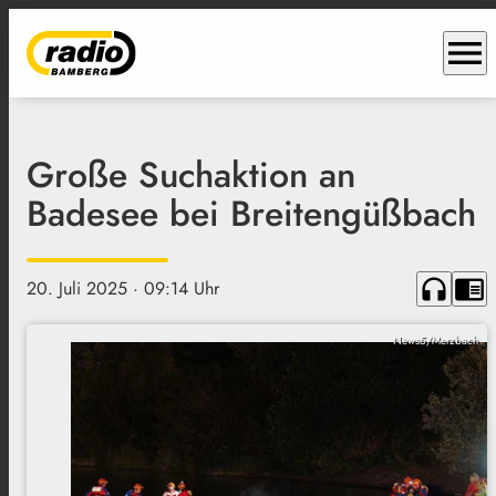
menu
Große Suchaktion an
Badesee bei Breitengüßbach
headphones
chrome_reader_mode
20. Juli 2025
· 09:14 Uhr
News5/Merzbach