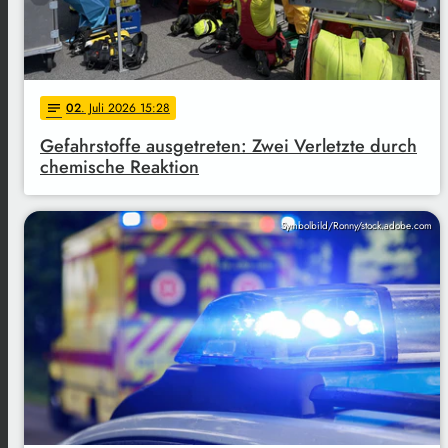
02
. Juli 2026 15:28
notes
Gefahrstoffe ausgetreten: Zwei Verletzte durch
chemische Reaktion
Symbolbild/Ronny/stock.adobe.com