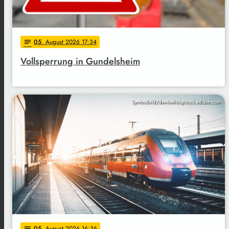
05
. August 2026 17:34
notes
Vollsperrung in Gundelsheim
Symbolbild/den-belitsky/stock.adobe.com
05
. August 2026 16:36
notes