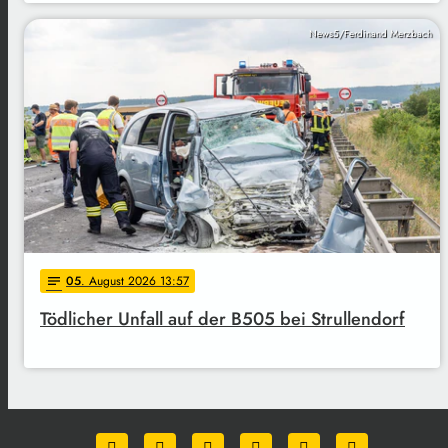
News5/Ferdinand Merzbach
05
. August 2026 13:57
notes
Tödlicher Unfall auf der B505 bei Strullendorf