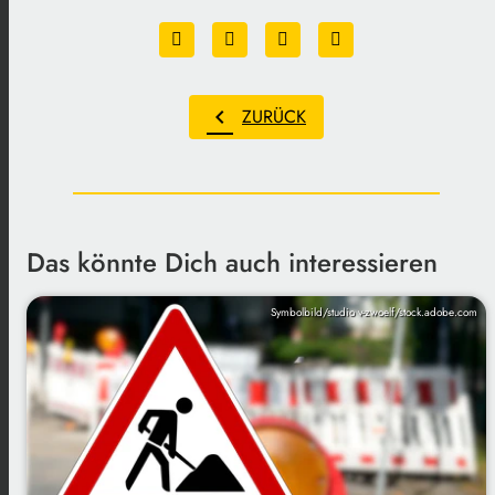
chevron_left
ZURÜCK
Das könnte Dich auch interessieren
Symbolbild/studio v-zwoelf/stock.adobe.com