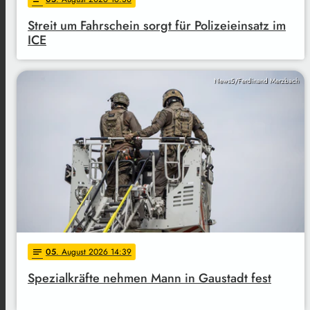
Streit um Fahrschein sorgt für Polizeieinsatz im
ICE
News5/Ferdinand Merzbach
05
. August 2026 14:39
notes
Spezialkräfte nehmen Mann in Gaustadt fest