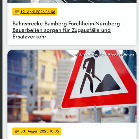
12
. April 2026 16:06
notes
Bahnstrecke Bamberg-Forchheim-Nürnberg:
Bauarbeiten sorgen für Zugausfälle und
Ersatzverkehr
Symbolbild/PhotographyByMK/stock.adobe.com
30
. August 2025 10:06
notes