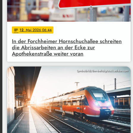
12
. Mai 2026 06:44
notes
In der Forchheimer Hornschuchallee schreiten
die Abrissarbeiten an der Ecke zur
Apothekenstraße weiter voran
Symbolbild/den-belitsky/stock.adobe.com