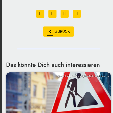
chevron_left
ZURÜCK
Das könnte Dich auch interessieren
Symbolbild/PhotographyByMK/stock.adobe.com