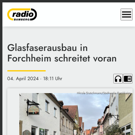
menu
Glasfaserausbau in
Forchheim schreitet voran
headphones
chrome_reader_mode
04. April 2024
· 18:11 Uhr
Nicole Dutschmann/Stadtwerke Forchheim