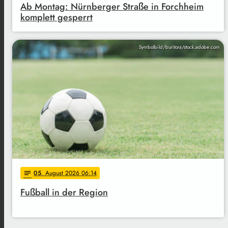
Ab Montag: Nürnberger Straße in Forchheim
komplett gesperrt
Symbolbild/buritora/stock.adobe.com
05
. August 2026 06:14
notes
Fußball in der Region