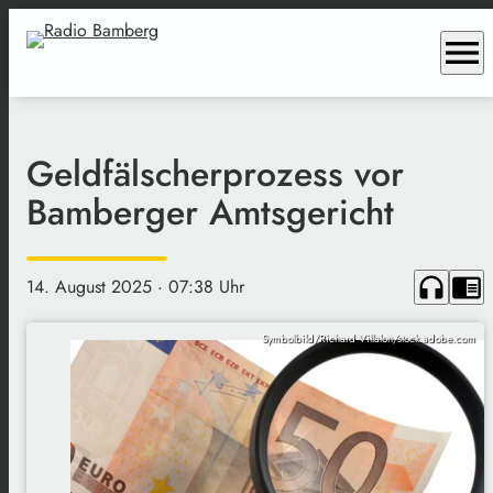
menu
Geldfälscherprozess vor
Bamberger Amtsgericht
headphones
chrome_reader_mode
14. August 2025
· 07:38 Uhr
Symbolbild/Richard Villalon/stock.adobe.com