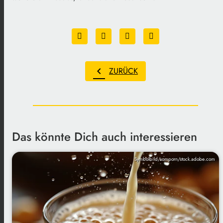
chevron_left
ZURÜCK
Das könnte Dich auch interessieren
Symbolbild/somporn/stock.adobe.com