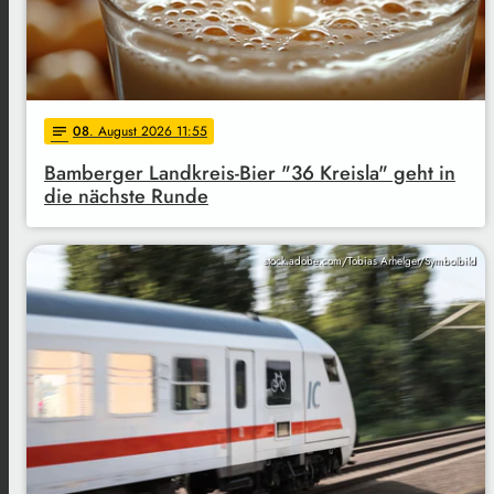
08
. August 2026 11:55
notes
Bamberger Landkreis-Bier "36 Kreisla" geht in
die nächste Runde
stock.adobe.com/Tobias Arhelger/Symbolbild