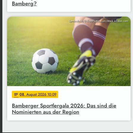
Bamberg?
Symbolbild/BillionPhotos.com/stock.adobe.com
08
. August 2026 10:09
notes
Bamberger Sportlergala 2026: Das sind die
Nominierten aus der Region