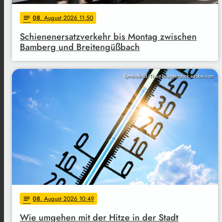
08
. August 2026 11:50
notes
Schienenersatzverkehr bis Montag zwischen
Bamberg und Breitengüßbach
Symbolbild/Thaut Images/stock.adobe.com
08
. August 2026 10:49
notes
Wie umgehen mit der Hitze in der Stadt