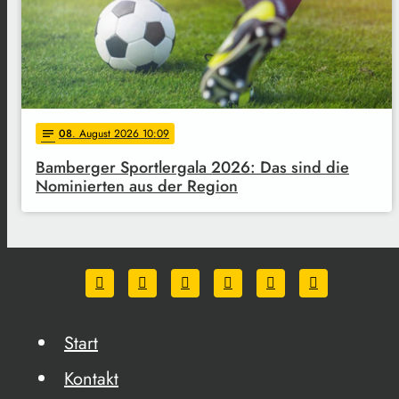
08
. August 2026 10:09
notes
Bamberger Sportlergala 2026: Das sind die
Nominierten aus der Region
Start
Kontakt