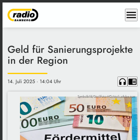
menu
Geld für Sanierungsprojekte
in der Region
headphones
chrome_reader_mode
14. Juli 2025
· 14:04 Uhr
Symbolbild/Stockfotos-MG/stock.adobe.com