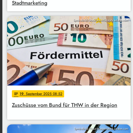
Stadtmarketing
Symbolbild/Stockfotos-MG/stock.adobe.com
19
. September 2025 08:52
notes
Zuschüsse vom Bund für THW in der Region
Symbolbild/Thaut Images/stock.adobe.com