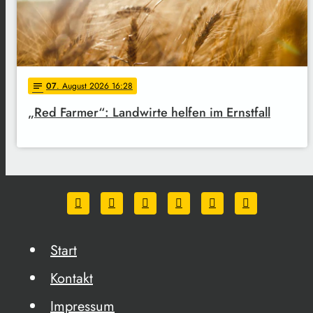
07
. August 2026 16:28
notes
„Red Farmer“: Landwirte helfen im Ernstfall
Start
Kontakt
Impressum