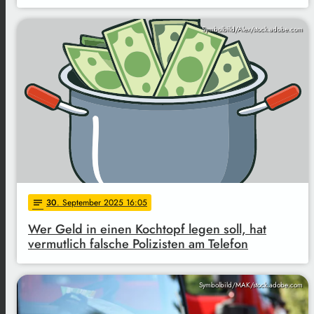
Symbolbild/Alex/stock.adobe.com
30
. September 2025 16:05
notes
Wer Geld in einen Kochtopf legen soll, hat
vermutlich falsche Polizisten am Telefon
Symbolbild/MAK/stock.adobe.com