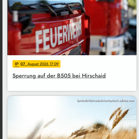
07
. August 2026 17:09
notes
Sperrung auf der B505 bei Hirschaid
Symbolbild/maxbelchenko/stock.adobe.com