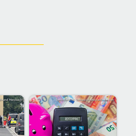
dinand Merzbach
Symbolbild/M. Schuppich/stock.adbobe.com