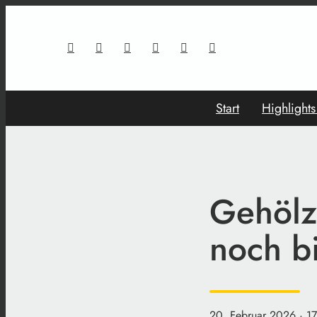
Start
Highlight
Gehölz
noch b
20. Februar 2026
· 1