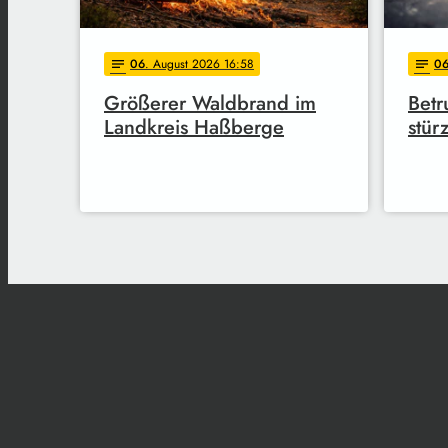
06
. August 2026 16:58
0
notes
notes
Größerer Waldbrand im
Betr
Landkreis Haßberge
stürz