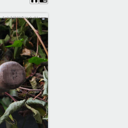
Symbolbild/WoGi/stock.adobe.com