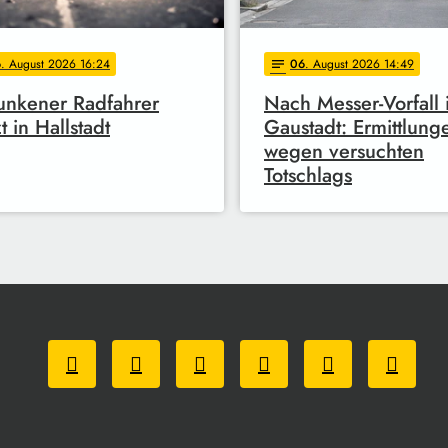
6
. August 2026 16:24
06
. August 2026 14:49
notes
unkener Radfahrer
Nach Messer-Vorfall 
t in Hallstadt
Gaustadt: Ermittlung
wegen versuchten
Totschlags