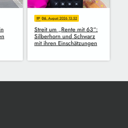
06
. August 2026 13:52
notes
in
Streit um „Rente mit 63“:
en
Silberhorn und Schwarz
mit ihren Einschätzungen