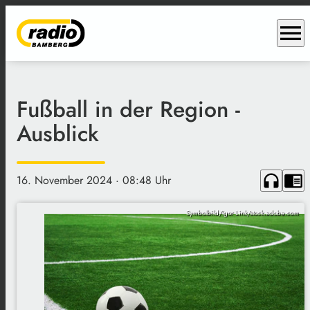
menu
Fußball in der Region -
Ausblick
headphones
chrome_reader_mode
16. November 2024
· 08:48 Uhr
Symbolbild/Igor Link/stock.adobe.com