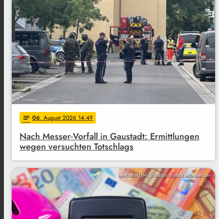
06
. August 2026 14:49
notes
Nach Messer-Vorfall in Gaustadt: Ermittlungen
wegen versuchten Totschlags
Symbolbild/M. Schuppich/stock.adbobe.com