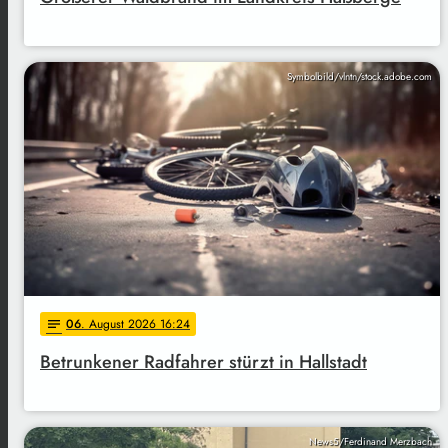
Symbolbild/vlntn/stock.adobe.com
06
. August 2026 16:24
notes
Betrunkener Radfahrer stürzt in Hallstadt
News5/Ferdinand Merzbach