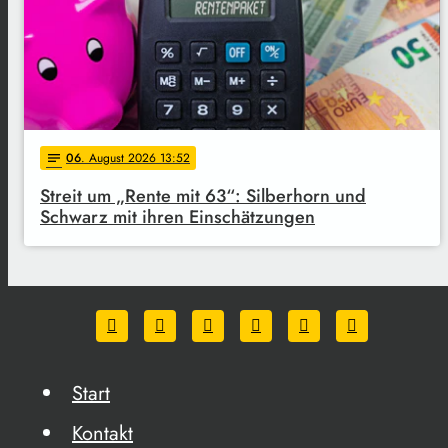
06
. August 2026 13:52
notes
Streit um „Rente mit 63“: Silberhorn und
Schwarz mit ihren Einschätzungen
Start
Kontakt