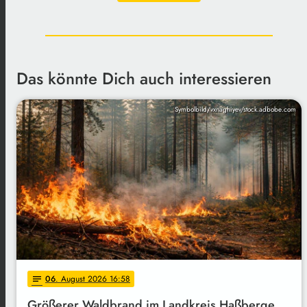
Das könnte Dich auch interessieren
Symbolbild/vxnaghiyev/stock.adbobe.com
06
. August 2026 16:58
notes
Größerer Waldbrand im Landkreis Haßberge