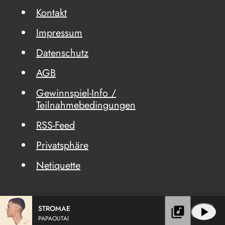
Kontakt
Impressum
Datenschutz
AGB
Gewinnspiel-Info /
Teilnahmebedingungen
RSS-Feed
Privatsphäre
Netiquette
STROMAE
library_music
play_arrow
PAPAOUTAI