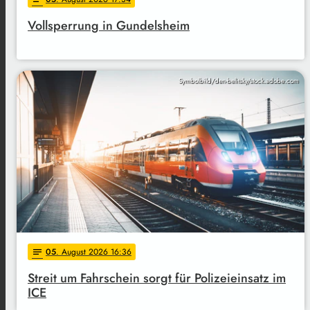
Vollsperrung in Gundelsheim
Symbolbild/den-belitsky/stock.adobe.com
05
. August 2026 16:36
notes
Streit um Fahrschein sorgt für Polizeieinsatz im
ICE