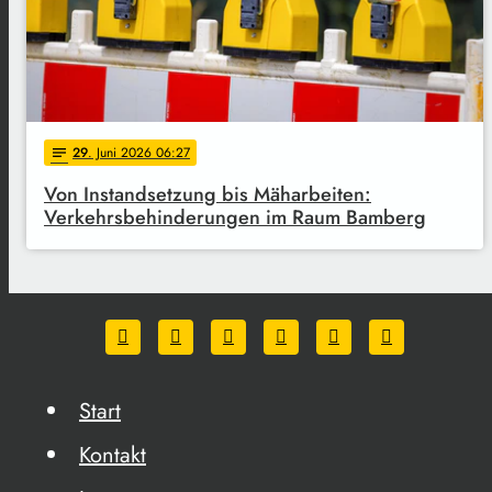
29
. Juni 2026 06:27
notes
Von Instandsetzung bis Mäharbeiten:
Verkehrsbehinderungen im Raum Bamberg
Start
Kontakt