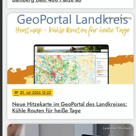
Landratsamt Bamberg
21
. Juli 2026 12:22
notes
Neue Hitzekarte im GeoPortal des Landkreises:
Kühle Routen für heiße Tage
Landratsamt Bamberg