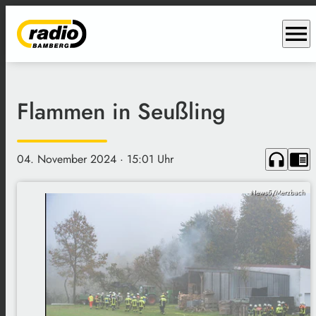
menu
Flammen in Seußling
headphones
chrome_reader_mode
04. November 2024
· 15:01 Uhr
News5/Merzbach