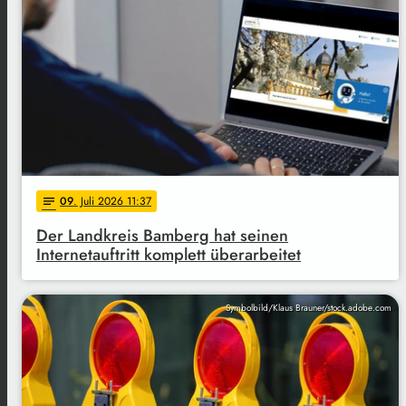
09
. Juli 2026 11:37
notes
Der Landkreis Bamberg hat seinen
Internetauftritt komplett überarbeitet
Symbolbild/Klaus Brauner/stock.adobe.com