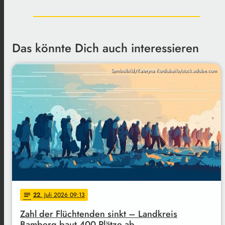
Das könnte Dich auch interessieren
Symbolbild/Kateryna Kordubailo/stock.adobe.com
22
. Juli 2026 09:13
notes
Zahl der Flüchtenden sinkt – Landkreis
Bamberg baut 400 Plätze ab