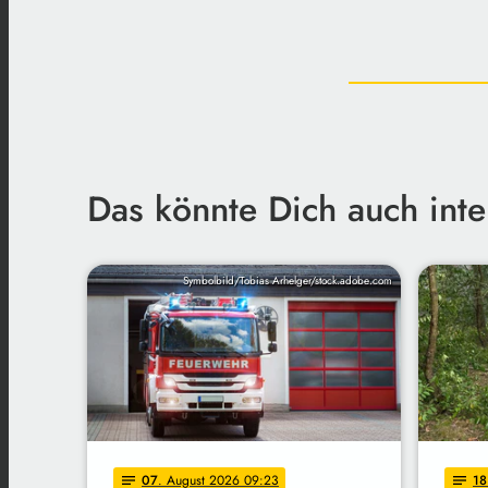
Das könnte Dich auch inte
Symbolbild/Tobias Arhelger/stock.adobe.com
07
. August 2026 09:23
18
notes
notes