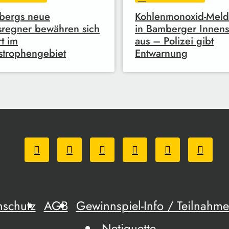
bergs neue
Kohlenmonoxid-Melde
sregner bewähren sich
in Bamberger Innens
rt im
aus – Polizei gibt
strophengebiet
Entwarnung
nschutz
AGB
Gewinnspiel-Info / Teilnah
Netiquette