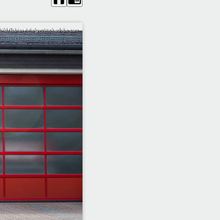
ild/Tobias Arhelger/stock.adobe.com