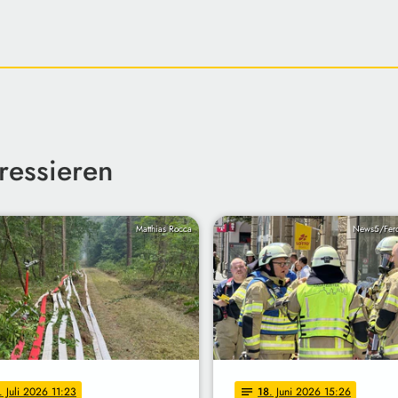
ressieren
Matthias Rocca
News5/Fer
. Juli 2026 11:23
18
. Juni 2026 15:26
notes