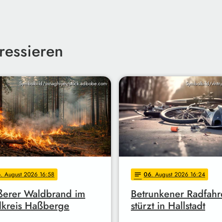
ressieren
Symbolbild/vxnaghiyev/stock.adbobe.com
Symbolbild/vlntn
6
. August 2026 16:58
06
. August 2026 16:24
notes
ßerer Waldbrand im
Betrunkener Radfahr
kreis Haßberge
stürzt in Hallstadt