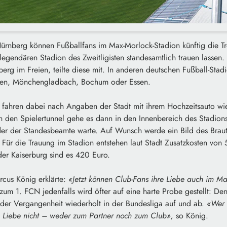
ürnberg können Fußballfans im Max-Morlock-Stadion künftig die T
egendären Stadion des Zweitligisten standesamtlich trauen lassen. 
erg im Freien, teilte diese mit. In anderen deutschen Fußball-Stadie
men, Mönchengladbach, Bochum oder Essen.
e fahren dabei nach Angaben der Stadt mit ihrem Hochzeitsauto wi
ch den Spielertunnel gehe es dann in den Innenbereich des Stadion
er der Standesbeamte warte. Auf Wunsch werde ein Bild des Brau
 Für die Trauung im Stadion entstehen laut Stadt Zusatzkosten von
der Kaiserburg sind es 420 Euro.
cus König erklärte:
«Jetzt können Club­-Fans ihre Liebe auch im Max
um 1. FCN jedenfalls wird öfter auf eine harte Probe gestellt: Den
n der Vergangenheit wiederholt in der Bundesliga auf und ab.
«Wer 
se Liebe nicht – weder zum Partner noch zum Club»,
so König.