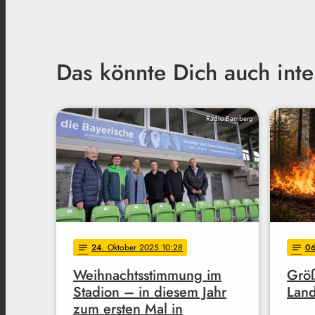
Das könnte Dich auch inte
Radio Bamberg
24
. Oktober 2025 10:28
0
notes
notes
Weihnachtsstimmung im
Grö
Stadion – in diesem Jahr
Land
zum ersten Mal in