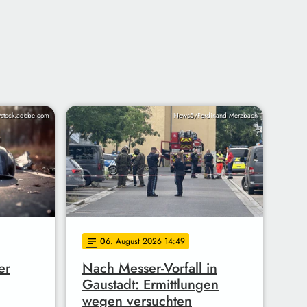
/stock.adobe.com
News5/Ferdinand Merzbach
06
. August 2026 14:49
notes
er
Nach Messer-Vorfall in
Gaustadt: Ermittlungen
wegen versuchten