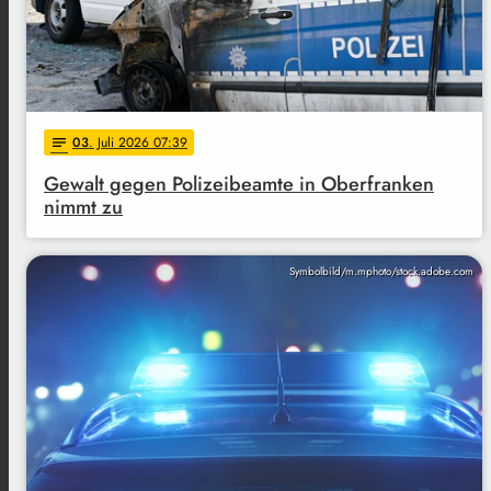
03
. Juli 2026 07:39
notes
Gewalt gegen Polizeibeamte in Oberfranken
nimmt zu
Symbolbild/m.mphoto/stock.adobe.com