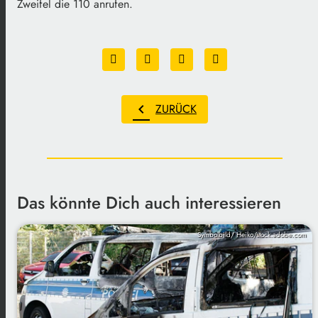
Zweifel die 110 anrufen.
chevron_left
ZURÜCK
Das könnte Dich auch interessieren
Symbolbild/ Heiko/stock.adobe.com