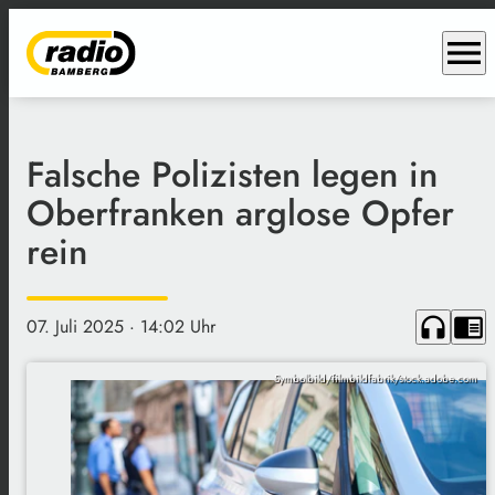
menu
Falsche Polizisten legen in
Oberfranken arglose Opfer
rein
headphones
chrome_reader_mode
07. Juli 2025
· 14:02 Uhr
Symbolbild/filmbildfabrik/stock.adobe.com