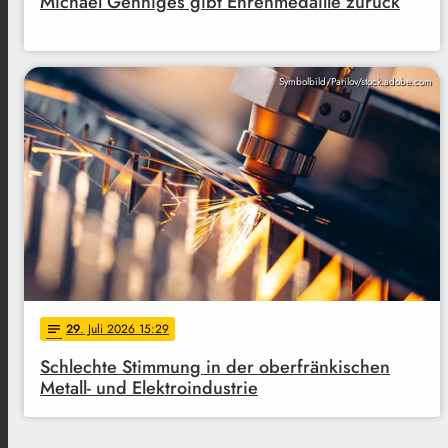
Michael Genniges gibt Ehrenmedaille zurück
Symbolbild/Parilov/stock.adobe.com
29
. Juli 2026 15:29
notes
Schlechte Stimmung in der oberfränkischen
Metall- und Elektroindustrie