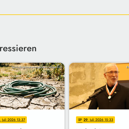
ressieren
Symbolbild/muhammad/stock.adobe.com
Be
. Juli 2026 13:37
29
. Juli 2026 15:33
notes