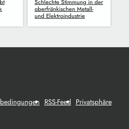
bt
Schlechte Stimmung in der
k
oberfränkischen Metall-
und Elektroindustrie
mebedingungen
RSS-Feed
Privatsphäre