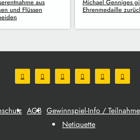
serentnahme aus
Michael Genniges gi
en und Flüssen
Ehrenmedaille zurüc
meiden
nschutz
AGB
Gewinnspiel-Info / Teilnah
Netiquette