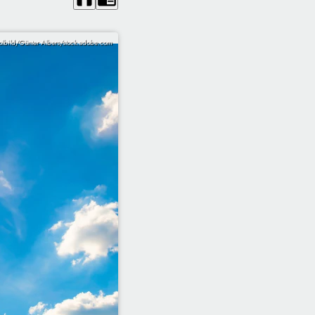
lbild/Günter Albers/stock.adobe.com