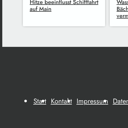
Hitze beeinflusst Schifffahrt
Was
auf Main
Bäch
ver
Start
Kontakt
Impressum
Date