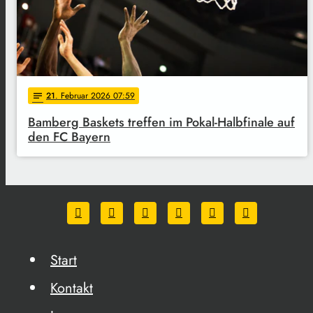
21
. Februar 2026 07:59
notes
Bamberg Baskets treffen im Pokal-Halbfinale auf
den FC Bayern
Start
Kontakt