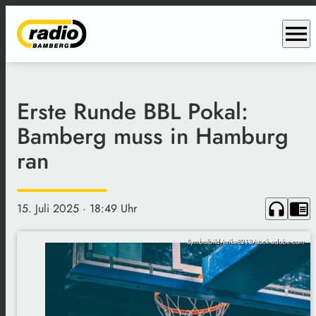
menu
Erste Runde BBL Pokal:
Bamberg muss in Hamburg
ran
headphones
chrome_reader_mode
15. Juli 2025
· 18:49 Uhr
Symbolbild/erika8213/stock.adobe.com