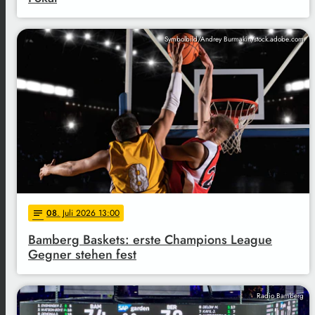
Symbolbild/Andrey Burmakin/stock.adobe.com
08
. Juli 2026 13:00
notes
Bamberg Baskets: erste Champions League
Gegner stehen fest
Radio Bamberg