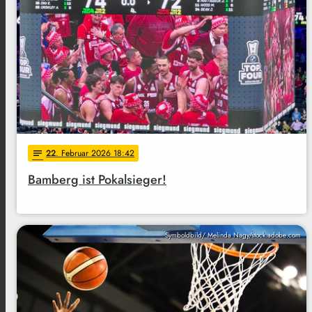
22
. Februar 2026 18:42
notes
Bamberg ist Pokalsieger!
Symboldbild/ Melinda Nagy/stock.adobe.com