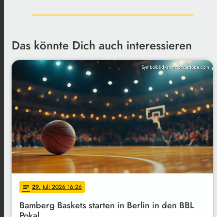
Das könnte Dich auch interessieren
Symbolbild/atar/stock.adobe.com
29
. Juli 2026 16:26
notes
Bamberg Baskets starten in Berlin in den BBL
Pokal