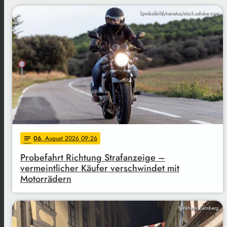
Symbolbild/nenetus/stock.adobe.com
06
. August 2026 09:26
notes
Probefahrt Richtung Strafanzeige –
vermeintlicher Käufer verschwindet mit
Motorrädern
Funkhaus Bamberg