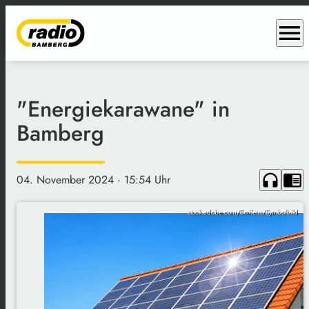
menu
"Energiekarawane" in
Bamberg
headphones
chrome_reader_mode
04. November 2024
· 15:54 Uhr
stock.adobe.com/Smileus/Symbolbild