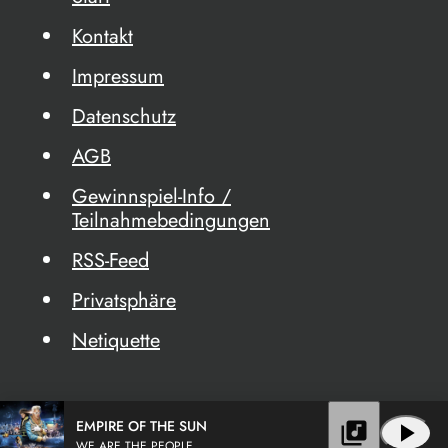
Kontakt
Impressum
Datenschutz
AGB
Gewinnspiel-Info /
Teilnahmebedingungen
RSS-Feed
Privatsphäre
Netiquette
EMPIRE OF THE SUN
library_music
play_arrow
WE ARE THE PEOPLE