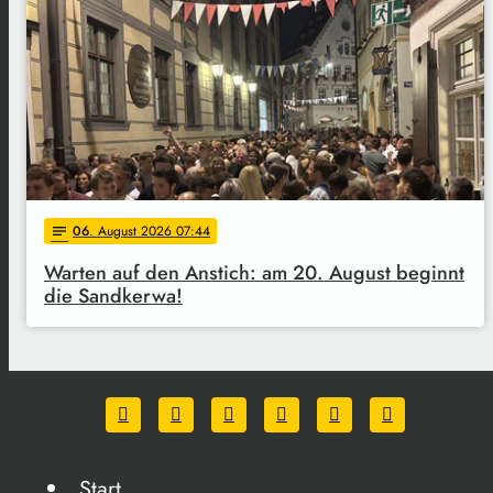
06
. August 2026 07:44
notes
Warten auf den Anstich: am 20. August beginnt
die Sandkerwa!
Start