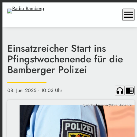
menu
Einsatzreicher Start ins
Pfingstwochenende für die
Bamberger Polizei
headphones
chrome_reader_mode
08. Juni 2025
· 10:03 Uhr
Symbolbild/nmann77/stock.adobe.com