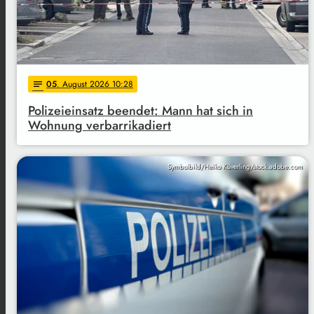
05
. August 2026 10:28
notes
Polizeieinsatz beendet: Mann hat sich in
Wohnung verbarrikadiert
Symbolbild/Heiko Küverling/stock.adobe.com