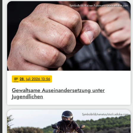
Symbolbild/Rainer Fuhrmann/stock.adobe.com
28
. Juli 2026 13:56
notes
Gewaltsame Auseinandersetzung unter
Jugendlichen
Symbolbild/nenetus/stock.adobe.com