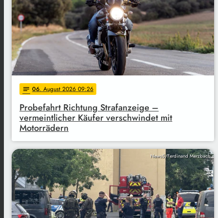
06
. August 2026 09:26
notes
Probefahrt Richtung Strafanzeige –
vermeintlicher Käufer verschwindet mit
Motorrädern
News5/Ferdinand Merzbach