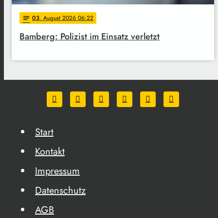
03
. August 2026 06:22
notes
Bamberg: Polizist im Einsatz verletzt
Start
Kontakt
Impressum
Datenschutz
AGB