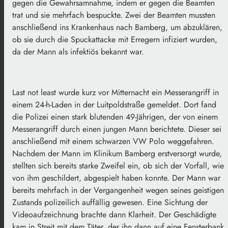
gegen die Gewahrsamnahme, indem er gegen die Beamten
trat und sie mehrfach bespuckte. Zwei der Beamten mussten
anschließend ins Krankenhaus nach Bamberg, um abzuklären,
ob sie durch die Spuckattacke mit Erregern infiziert wurden,
da der Mann als infektiös bekannt war.
Last not least wurde kurz vor Mitternacht ein Messerangriff in
einem 24-h-Laden in der Luitpoldstraße gemeldet. Dort fand
die Polizei einen stark blutenden 49-Jährigen, der von einem
Messerangriff durch einen jungen Mann berichtete. Dieser sei
anschließend mit einem schwarzen VW Polo weggefahren.
Nachdem der Mann im Klinikum Bamberg erstversorgt wurde,
stellten sich bereits starke Zweifel ein, ob sich der Vorfall, wie
von ihm geschildert, abgespielt haben konnte. Der Mann war
bereits mehrfach in der Vergangenheit wegen seines geistigen
Zustands polizeilich auffällig gewesen. Eine Sichtung der
Videoaufzeichnung brachte dann Klarheit. Der Geschädigte
kam in Streit mit dem Täter, der ihn dann auf eine Fensterbank