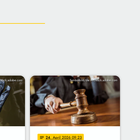
/stock.adobe.com
Symbolbild/de Art/stock.adobe.com
24
. April 2026 09:23
notes