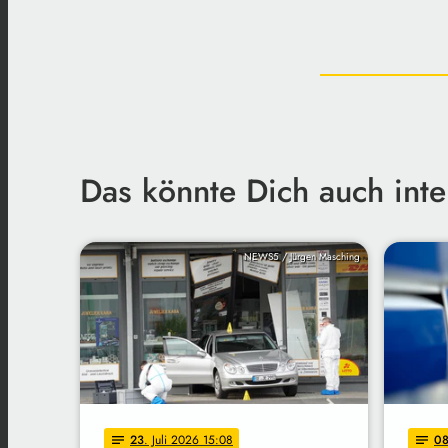
Das könnte Dich auch inte
NEWS5 / Jürgen Masching
23
. Juli 2026 15:08
0
notes
notes