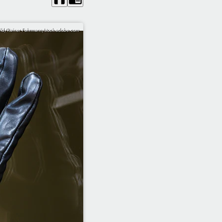
ld/Rainer Fuhrmann/stock.adobe.com