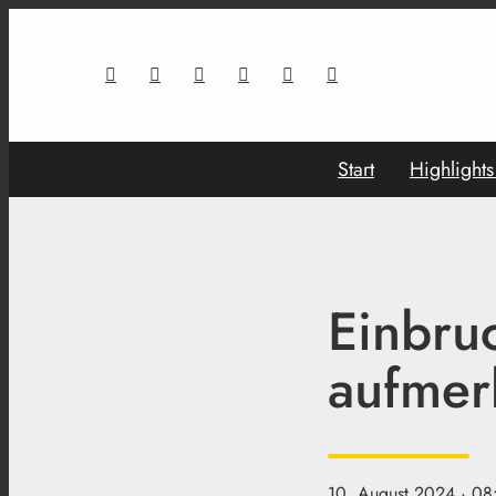
Start
Highlight
Einbru
aufmer
10. August 2024
· 08