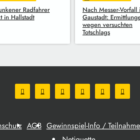
unkener Radfahrer
Nach Messer-Vorfall 
t in Hallstadt
Gaustadt: Ermittlung
wegen versuchten
Totschlags
nschutz
AGB
Gewinnspiel-Info / Teilnah
Netiquette