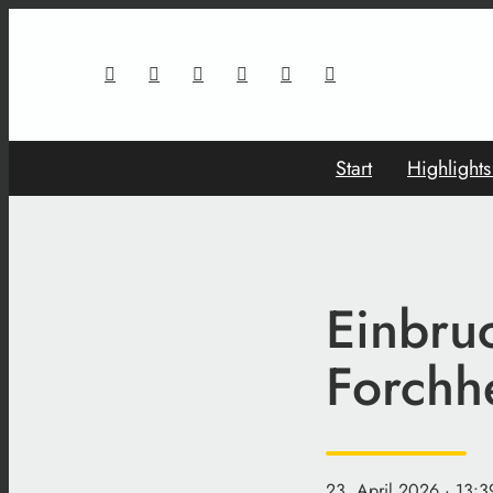
Start
Highlight
Einbru
Forchh
23. April 2026
· 13:3