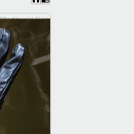
ld/Rainer Fuhrmann/stock.adobe.com