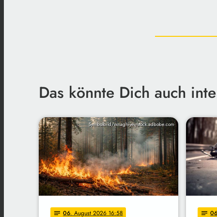
Das könnte Dich auch inte
Symbolbild/vxnaghiyev/stock.adbobe.com
06
. August 2026 16:58
0
notes
notes