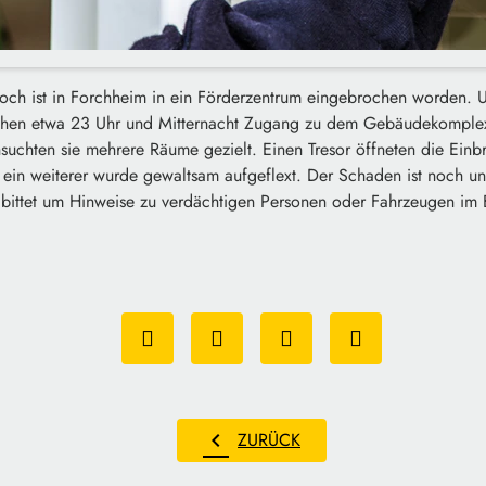
woch ist in Forchheim in ein Förderzentrum eingebrochen worden. 
schen etwa 23 Uhr und Mitternacht Zugang zu dem Gebäudekomplex
suchten sie mehrere Räume gezielt. Einen Tresor öffneten die Einb
ein weiterer wurde gewaltsam aufgeflext. Der Schaden ist noch unk
 bittet um Hinweise zu verdächtigen Personen oder Fahrzeugen im B
chevron_left
ZURÜCK