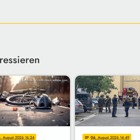
ressieren
Symbolbild/vlntn/stock.adobe.com
News5/Fer
6
. August 2026 16:24
06
. August 2026 14:49
notes