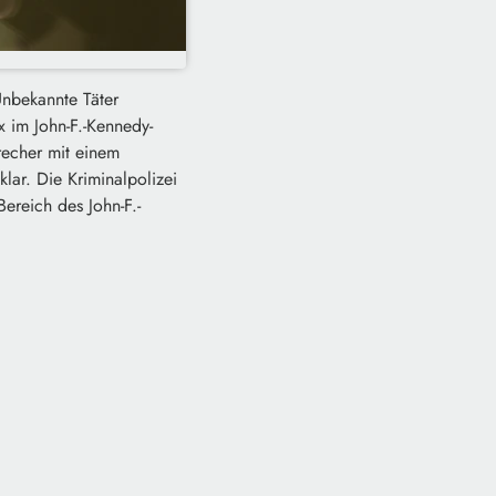
Unbekannte Täter
 im John-F.-Kennedy-
recher mit einem
lar. Die Kriminalpolizei
ereich des John-F.-