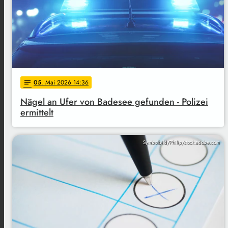
05
. Mai 2026 14:36
notes
Nägel an Ufer von Badesee gefunden - Polizei
ermittelt
Symbolbild/Philip/stock.adobe.com