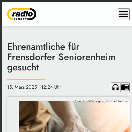
menu
Ehrenamtliche für
Frensdorfer Seniorenheim
gesucht
headphones
chrome_reader_mode
15. März 2025
· 12:24 Uhr
Symbolbild/Chinnapong/stock.adobe.com