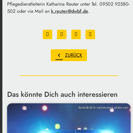
Pflegedienstleiterin Katharina Reuter unter Tel. 09502 92580-
502 oder via Mail an
k.reuter@dwbf.de
.
chevron_left
ZURÜCK
Das könnte Dich auch interessieren
Symbolbild/m.mphoto/stock.adobe.com