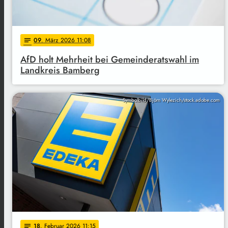
09
. März 2026 11:08
notes
AfD holt Mehrheit bei Gemeinderatswahl im
Landkreis Bamberg
Symbolbild/Björn Wylezich/stock.adobe.com
18
. Februar 2026 11:15
notes