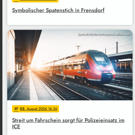
Symbolischer Spatenstich in Frensdorf
Symbolbild/den-belitsky/stock.adobe.com
05
. August 2026 16:36
notes
Streit um Fahrschein sorgt für Polizeieinsatz im
ICE