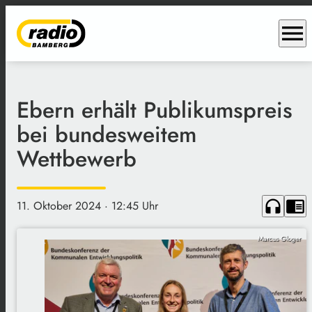
menu
Ebern erhält Publikumspreis
bei bundesweitem
Wettbewerb
headphones
chrome_reader_mode
11. Oktober 2024
· 12:45 Uhr
Marcus Gloger