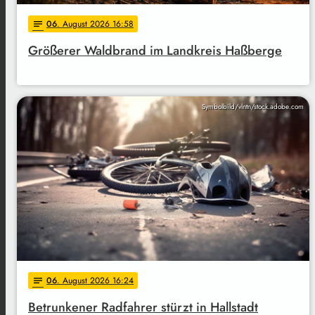
06
. August 2026 16:58
notes
Größerer Waldbrand im Landkreis Haßberge
Symbolbild/vlntn/stock.adobe.com
06
. August 2026 16:24
notes
Betrunkener Radfahrer stürzt in Hallstadt