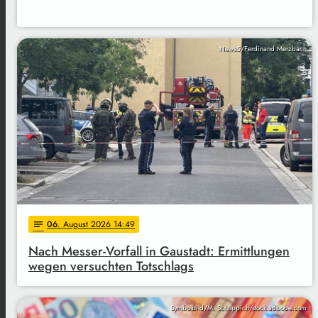
News5/Ferdinand Merzbach
06
. August 2026 14:49
notes
Nach Messer-Vorfall in Gaustadt: Ermittlungen
wegen versuchten Totschlags
Symbolbild/M. Schuppich/stock.adbobe.com