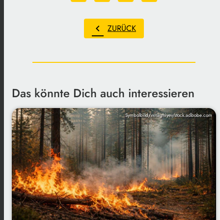
chevron_left
ZURÜCK
Das könnte Dich auch interessieren
Symbolbild/vxnaghiyev/stock.adbobe.com