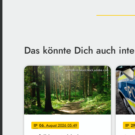
Das könnte Dich auch inte
Symbolbild/aksol/stock.adobe.com
06
. August 2026 05:49
29
notes
notes