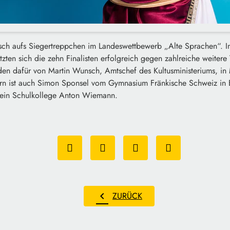
isch aufs Siegertreppchen im Landeswettbewerb „Alte Sprachen“. I
ten sich die zehn Finalisten erfolgreich gegen zahlreiche weitere
en dafür von Martin Wunsch, Amtschef des Kultusministeriums, in
rn ist auch Simon Sponsel vom Gymnasium Fränkische Schweiz in 
sein Schulkollege Anton Wiemann.
chevron_left
ZURÜCK