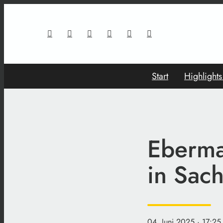
Start
Highlight
Eberma
in Sac
04. Juni 2025
· 17:25