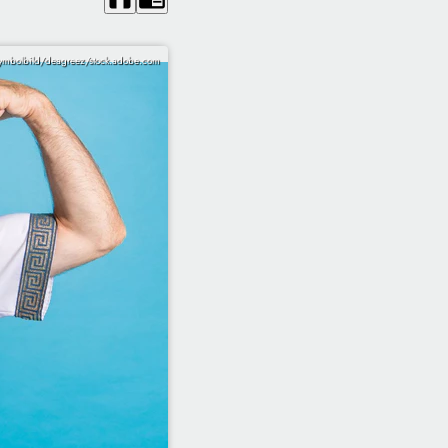
ymbolbild/deagreez/stock.adobe.com