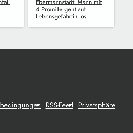
fall
Ebermannstadt: Mann mit
4 Promille geht auf
Lebensgefährtin los
mebedingungen
RSS-Feed
Privatsphäre