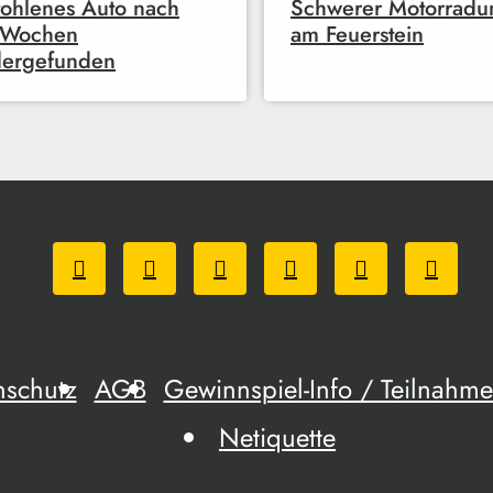
ohlenes Auto nach
Schwerer Motorradun
r Wochen
am Feuerstein
dergefunden
nschutz
AGB
Gewinnspiel-Info / Teilnah
Netiquette