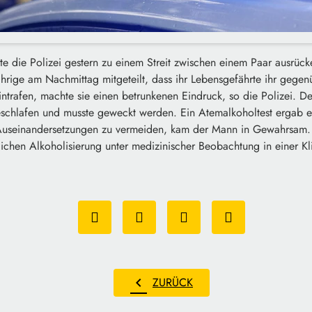
te die Polizei gestern zu einem Streit zwischen einem Paar ausrü
Jährige am Nachmittag mitgeteilt, dass ihr Lebensgefährte ihr gege
intrafen, machte sie einen betrunkenen Eindruck, so die Polizei. D
eschlafen und musste geweckt werden. Ein Atemalkoholtest ergab 
 Auseinandersetzungen zu vermeiden, kam der Mann in Gewahrsam.
chen Alkoholisierung unter medizinischer Beobachtung in einer Klin
chevron_left
ZURÜCK