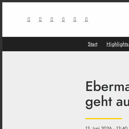
Start
Highlight
Eberma
geht au
13. Juni 2026
· 13:40