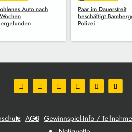
ohlenes Auto nach
Paar im Dauerstreit
r Wochen
beschäftigt Bamberg
dergefunden
Polizei
nschutz
AGB
Gewinnspiel-Info / Teilnah
Netiquette