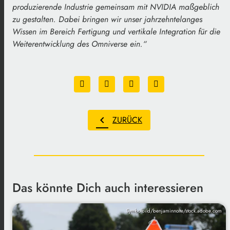
produzierende Industrie gemeinsam mit NVIDIA maßgeblich
zu gestalten. Dabei bringen wir unser jahrzehntelanges
Wissen im Bereich Fertigung und vertikale Integration für die
Weiterentwicklung des Omniverse ein.“
chevron_left
ZURÜCK
Das könnte Dich auch interessieren
Symbolbild/benjaminnolte/stock.adobe.com