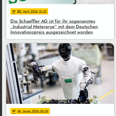
20
. April 2026 12:33
notes
Die Schaeffler AG ist für ihr sogenanntes
„Industrial Metaverse“ mit dem Deutschen
Innovationspreis ausgezeichnet worden
Schaeffler
14
. Januar 2026 06:03
notes