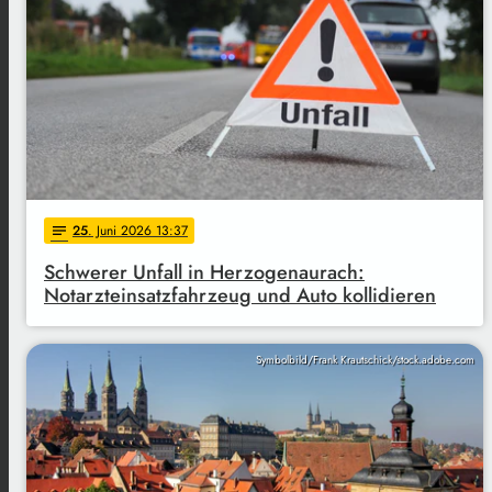
25
. Juni 2026 13:37
notes
Schwerer Unfall in Herzogenaurach:
Notarzteinsatzfahrzeug und Auto kollidieren
Symbolbild/Frank Krautschick/stock.adobe.com