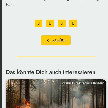
Hain.
chevron_left
ZURÜCK
Das könnte Dich auch interessieren
Symbolbild/vxnaghiyev/stock.adbobe.com