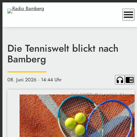
menu
Die Tenniswelt blickt nach
Bamberg
headphones
chrome_reader_mode
08. Juni 2026
· 14:44 Uhr
Symbolbild/BillionPhotos.com/stock.adobe.com