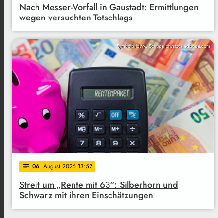
Nach Messer-Vorfall in Gaustadt: Ermittlungen
wegen versuchten Totschlags
Symbolbild/M. Schuppich/stock.adbobe.com
06
. August 2026 13:52
notes
Streit um „Rente mit 63“: Silberhorn und
Schwarz mit ihren Einschätzungen