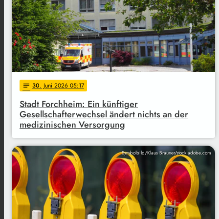
30
. Juni 2026 05:17
notes
Stadt Forchheim: Ein künftiger
Gesellschafterwechsel ändert nichts an der
medizinischen Versorgung
Symbolbild/Klaus Brauner/stock.adobe.com