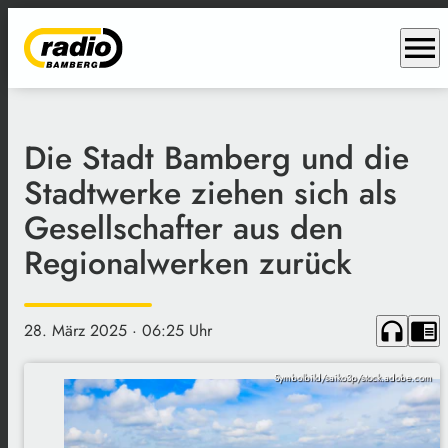
menu
Die Stadt Bamberg und die
Stadtwerke ziehen sich als
Gesellschafter aus den
Regionalwerken zurück
headphones
chrome_reader_mode
28. März 2025
· 06:25 Uhr
Symbolbild/saiko3p/stock.adobe.com