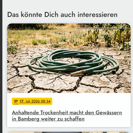
Das könnte Dich auch interessieren
Symbolbild/muhammad/stock.adobe.com
17
. Juli 2026 08:34
notes
Anhaltende Trockenheit macht den Gewässern
in Bamberg weiter zu schaffen