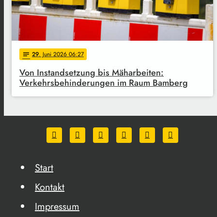
29
. Juni 2026 06:27
notes
Von Instandsetzung bis Mäharbeiten:
Verkehrsbehinderungen im Raum Bamberg
Start
Kontakt
Impressum