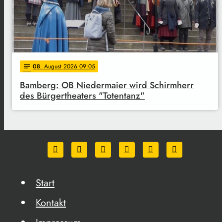
08
. August 2026 09:05
notes
Bamberg: OB Niedermaier wird Schirmherr
des Bürgertheaters "Totentanz"
Start
Kontakt