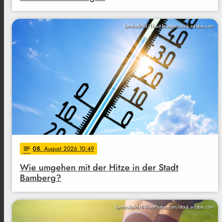
Symbolbild/Thaut Images/stock.adobe.com
08
. August 2026 10:49
notes
Wie umgehen mit der Hitze in der Stadt
Bamberg?
Symbolbild/BillionPhotos.com/stock.adobe.com