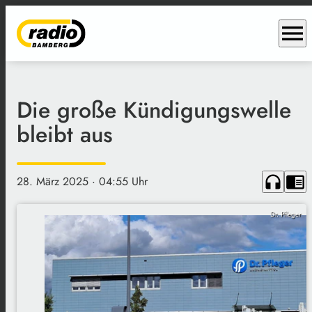
menu
Die große Kündigungswelle
bleibt aus
headphones
chrome_reader_mode
28. März 2025
· 04:55 Uhr
Dr. Pfleger