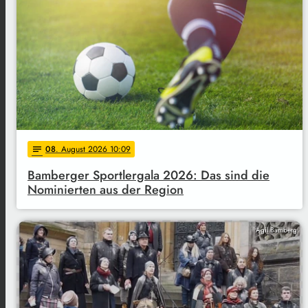
08
. August 2026 10:09
notes
Bamberger Sportlergala 2026: Das sind die
Nominierten aus der Region
Agil Bamberg