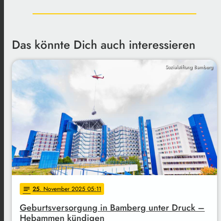
Das könnte Dich auch interessieren
Sozialstiftung Bamberg
25
. November 2025 05:11
notes
Geburtsversorgung in Bamberg unter Druck –
Hebammen kündigen