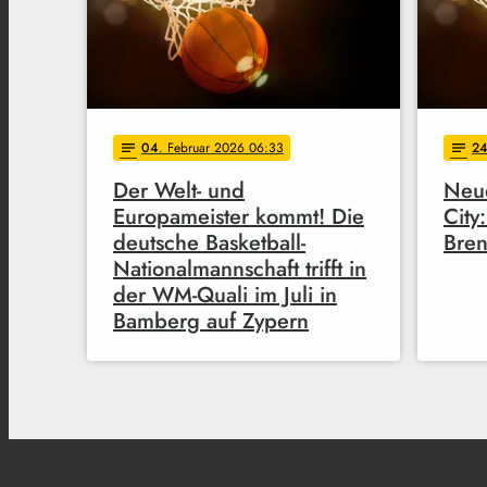
04
. Februar 2026 06:33
2
notes
notes
Der Welt- und
Neue
Europameister kommt! Die
City
deutsche Basketball-
Bren
Nationalmannschaft trifft in
der WM-Quali im Juli in
Bamberg auf Zypern