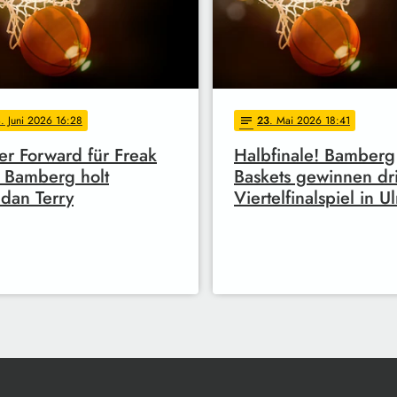
4
. Juni 2026 16:28
23
. Mai 2026 18:41
notes
r Forward für Freak
Halbfinale! Bamberg
: Bamberg holt
Baskets gewinnen dri
dan Terry
Viertelfinalspiel in U