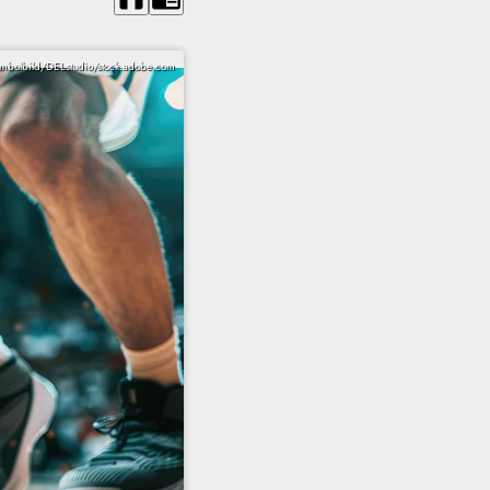
mbolbild/DELstudio/stock.adobe.com