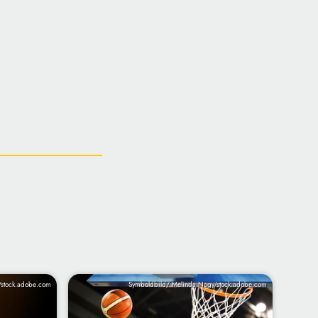
/stock.adobe.com
Symboldbild/ Melinda Nagy/stock.adobe.com