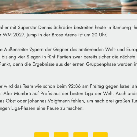
ller mit Superstar Dennis Schröder bestreiten heute in Bamberg ihr 
ur WM 2027. Jump in der Brose Arena ist um 20 Uhr.
asse Außenseiter Zypern der Gegner des amtierenden Welt- und Euro
islang vier Siegen in fünf Partien zwar bereits sicher die nächste 
 Punkt, denn die Ergebnisse aus der ersten Gruppenphase werden in
r wird das Team wie schon beim 92:86 am Freitag gegen Israel an
er Alex Mumbrú auf Profis aus der besten Liga der Welt. Auch ande
as Obst oder Johannes Voigtmann fehlen, um nach drei großen Turni
langen Liga-Phasen eine Pause zu machen.