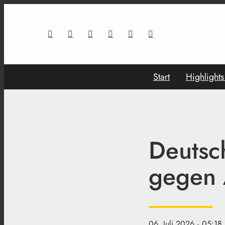
Start
Highlight
Deutsc
gegen 
06. Juli 2026
· 05:18