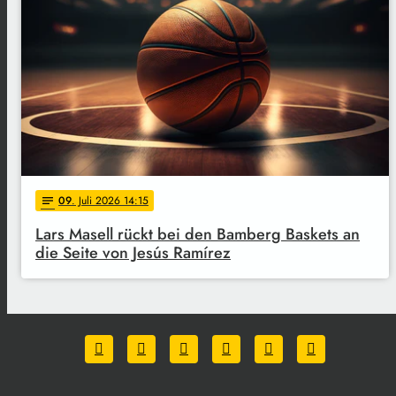
09
. Juli 2026 14:15
notes
Lars Masell rückt bei den Bamberg Baskets an
die Seite von Jesús Ramírez