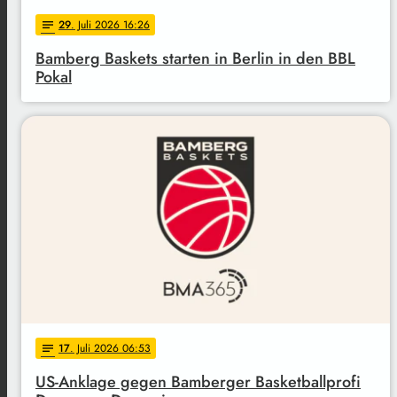
29
. Juli 2026 16:26
notes
Bamberg Baskets starten in Berlin in den BBL
Pokal
17
. Juli 2026 06:53
notes
US-Anklage gegen Bamberger Basketballprofi