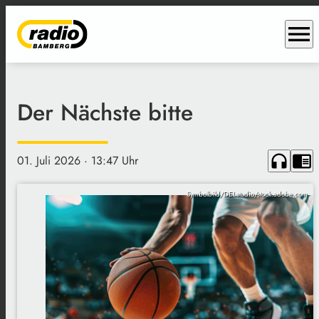
menu
Der Nächste bitte
headphones
chrome_reader_mode
01. Juli 2026
· 13:47 Uhr
Symbolbild/DELstudio/stock.adobe.com