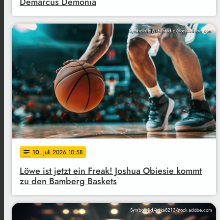
Demarcus Demonia
Symbolbild/DELstudio/stock.adobe.com
10
. Juli 2026 10:58
notes
Löwe ist jetzt ein Freak! Joshua Obiesie kommt
zu den Bamberg Baskets
Symbolbild/erika8213/stock.adobe.com