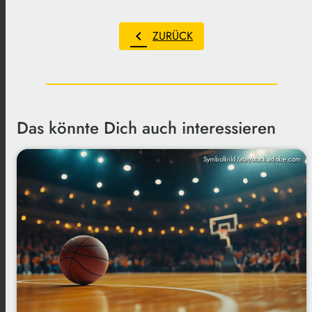
chevron_left
ZURÜCK
Das könnte Dich auch interessieren
Symbolbild/atar/stock.adobe.com