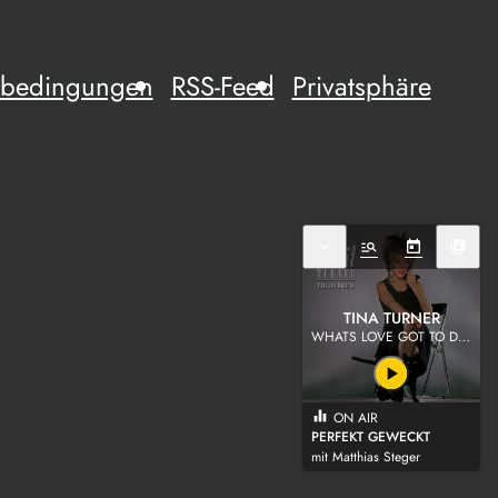
mebedingungen
RSS-Feed
Privatsphäre
expand_more
manage_search
today
library_music
TINA TURNER
WHATS LOVE GOT TO DO WITH IT
play_arrow
equalizer
ON AIR
PERFEKT GEWECKT
mit Matthias Steger