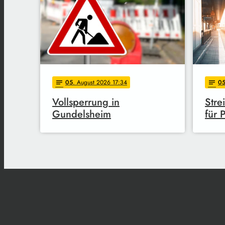
05
. August 2026 17:34
0
notes
notes
Vollsperrung in
Stre
Gundelsheim
für 