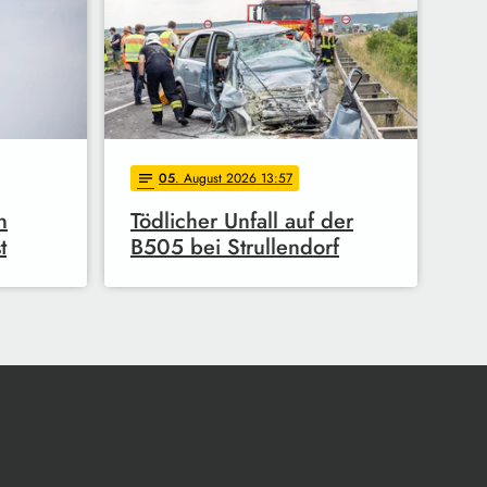
05
. August 2026 13:57
notes
n
Tödlicher Unfall auf der
t
B505 bei Strullendorf