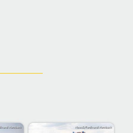
dinand Merzbach
News5/Ferdinand Merzbach