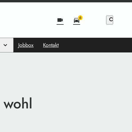
6
videocam
directions_car
search
Jobbox
Kontakt
 wohl