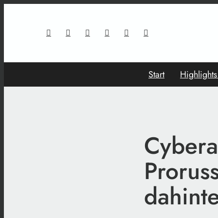
Start
Highlight
Cybera
Prorus
dahint