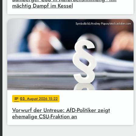
mächtig Dampf im Kessel
Symbolbild/Andrey Popov/stock.adobe.com
03
. August 2026 15:22
notes
Vorwurf der Untreue: AfD-Politiker zeigt
ehemalige CSU-Fraktion an