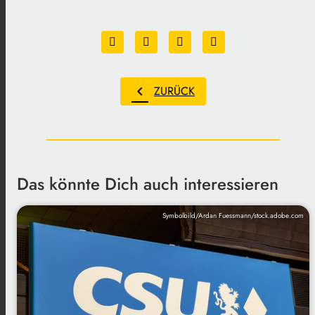
chevron_left
ZURÜCK
Das könnte Dich auch interessieren
Symbolbild/Ardan Fuessmann/stock.adobe.com