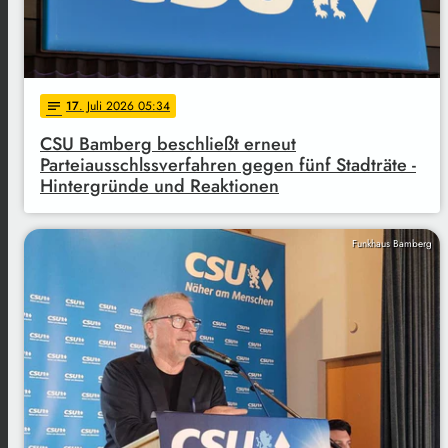
17
. Juli 2026 05:34
notes
CSU Bamberg beschließt erneut
Parteiausschlssverfahren gegen fünf Stadträte -
Hintergründe und Reaktionen
Funkhaus Bamberg