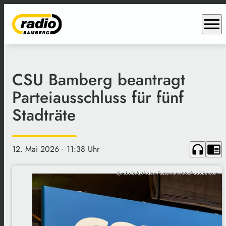
menu
CSU Bamberg beantragt
Parteiausschluss für fünf
Stadträte
headphones
chrome_reader_mode
12. Mai 2026
· 11:38 Uhr
Symbolbild/Ardan Fuessmann/stock.adobe.com