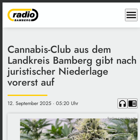
menu
Cannabis-Club aus dem
Landkreis Bamberg gibt nach
juristischer Niederlage
vorerst auf
headphones
chrome_reader_mode
12. September 2025
· 05:20 Uhr
franken.cannabis e.V