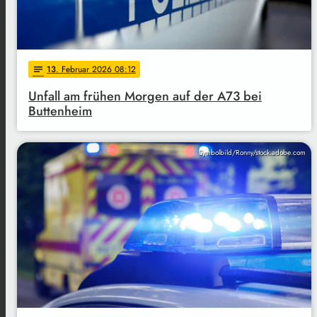
13
. Februar 2026 08:12
notes
Unfall am frühen Morgen auf der A73 bei
Buttenheim
Symbolbild/Ronny/stock.adobe.com