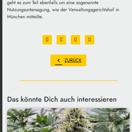
geht es zum Teil ebenfalls um eine sogenannte
Nutzungsuntersagung, wie der Verwaltungsgerichtshof in
München mitteilte.
chevron_left
ZURÜCK
Das könnte Dich auch interessieren
franken.cannabis e.V