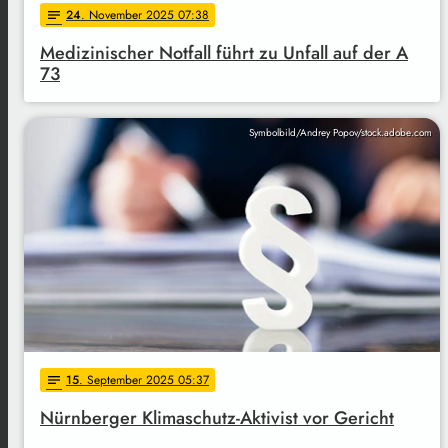
24
. November 2025 07:38
notes
Medizinischer Notfall führt zu Unfall auf der A
73
Symbolbild/Andrey Popov/stock.adobe.com
15
. September 2025 05:37
notes
Nürnberger Klimaschutz-Aktivist vor Gericht