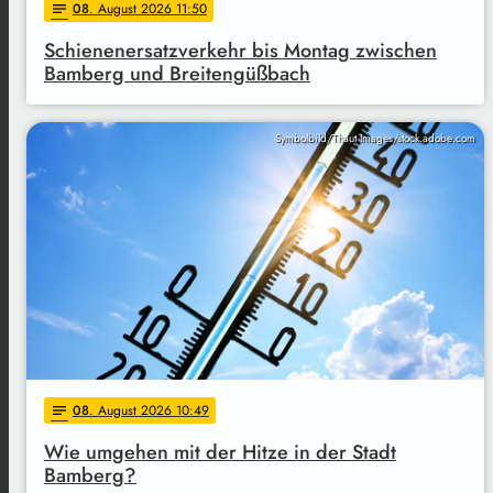
08
. August 2026 11:50
notes
Schienenersatzverkehr bis Montag zwischen
Bamberg und Breitengüßbach
Symbolbild/Thaut Images/stock.adobe.com
08
. August 2026 10:49
notes
Wie umgehen mit der Hitze in der Stadt
Bamberg?