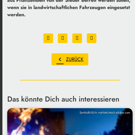
aus Pflanzenölen von der Steuer befreit werden sollen,
wenn sie in landwirtschaftlichen Fahrzeugen eingesetzt
werden.
chevron_left
ZURÜCK
Das könnte Dich auch interessieren
Symbolbild/m.mphoto/stock.adobe.com