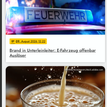
09
. August 2026 12:22
notes
Brand in Unterleinleiter: E-Fahrzeug offenbar
Auslöser
Symbolbild/somporn/stock.adobe.com