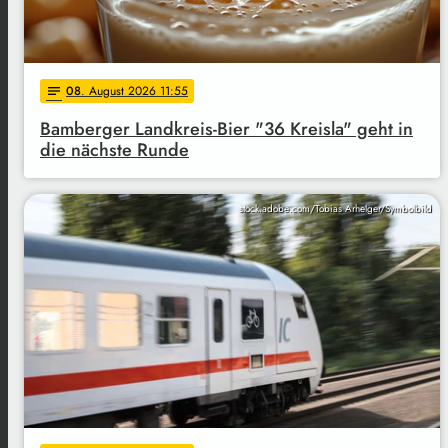
08
. August 2026 11:55
notes
Bamberger Landkreis-Bier "36 Kreisla" geht in
die nächste Runde
stock.adobe.com/Tobias Arhelger/Symbolbild