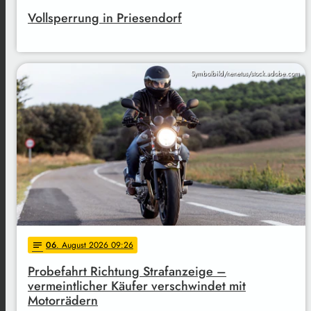
Vollsperrung in Priesendorf
Symbolbild/nenetus/stock.adobe.com
06
. August 2026 09:26
notes
Probefahrt Richtung Strafanzeige –
vermeintlicher Käufer verschwindet mit
Motorrädern