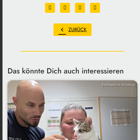
chevron_left
ZURÜCK
Das könnte Dich auch interessieren
Bundespolizei Würzburg