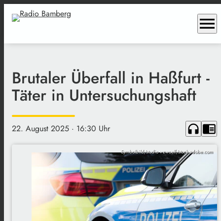
menu
Brutaler Überfall in Haßfurt -
Täter in Untersuchungshaft
headphones
chrome_reader_mode
22. August 2025
· 16:30 Uhr
Symbolbild/studio v-zwoelf/stock.adobe.com