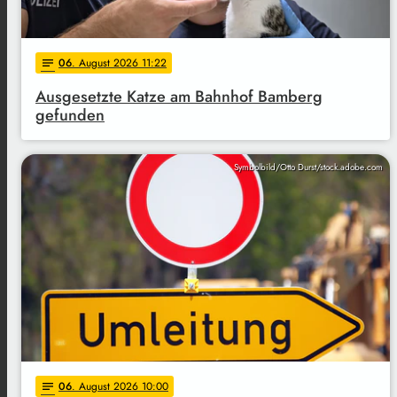
06
. August 2026 11:22
notes
Ausgesetzte Katze am Bahnhof Bamberg
gefunden
Symbolbild/Otto Durst/stock.adobe.com
06
. August 2026 10:00
notes