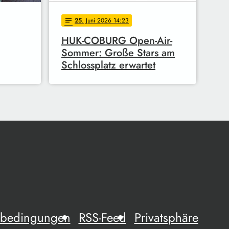
25
. Juni 2026 14:23
notes
HUK-COBURG Open-Air-
Sommer: Große Stars am
Schlossplatz erwartet
mebedingungen
RSS-Feed
Privatsphäre