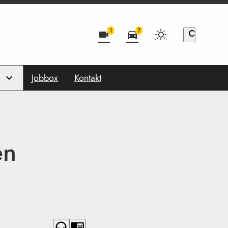
1
7
videocam
directions_car
search
Jobbox
Kontakt
en
headphones
chrome_reader_mode