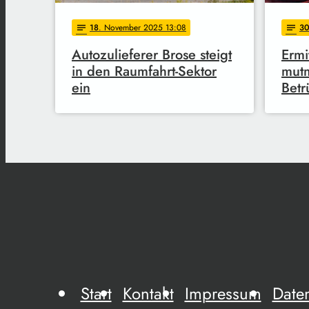
18
. November 2025 13:08
3
notes
notes
Autozulieferer Brose steigt
Ermi
in den Raumfahrt-Sektor
mutm
ein
Betr
Start
Kontakt
Impressum
Date