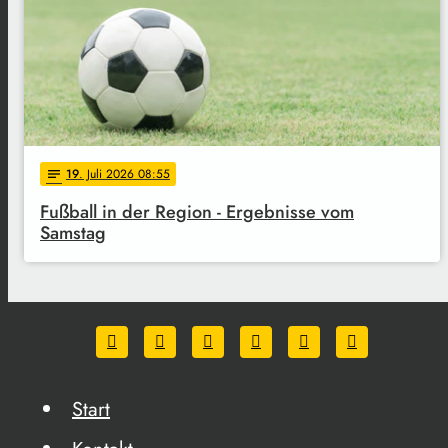
19
. Juli 2026 08:55
notes
Fußball in der Region - Ergebnisse vom
Samstag
Start