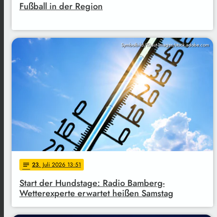
Fußball in der Region
Symbolbild/Thaut Images/stock.adobe.com
23
. Juli 2026 13:51
notes
Start der Hundstage: Radio Bamberg-
Wetterexperte erwartet heißen Samstag