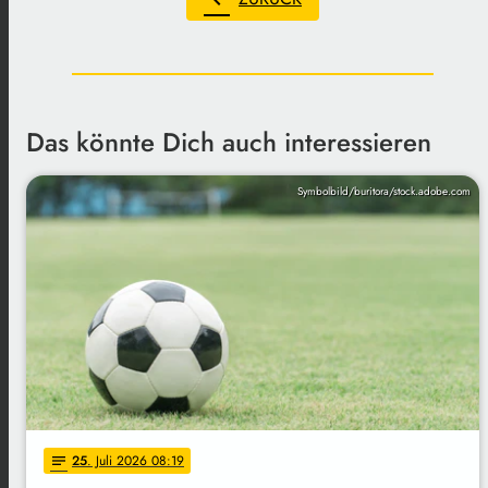
Das könnte Dich auch interessieren
Symbolbild/buritora/stock.adobe.com
25
. Juli 2026 08:19
notes