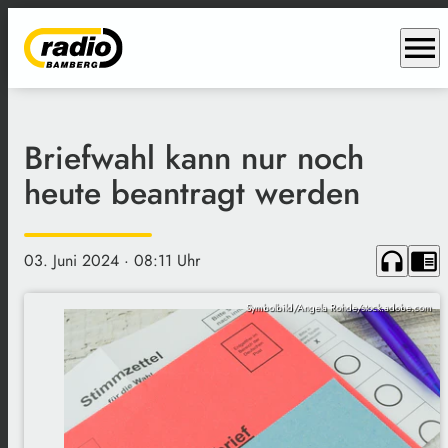
menu
Briefwahl kann nur noch
heute beantragt werden
headphones
chrome_reader_mode
03. Juni 2024
· 08:11 Uhr
Symbolbild/Angela Rohde/stock.adobe.com