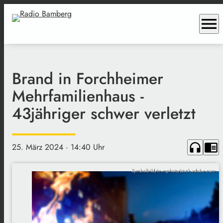
menu
Brand in Forchheimer
Mehrfamilienhaus -
43jähriger schwer verletzt
headphones
chrome_reader_mode
25. März 2024
· 14:40 Uhr
Symbolbild/m.mphoto/stock.adobe.com