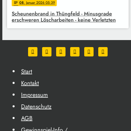
08
. Januar 2026 05:39
notes
Scheunenbrand in Thüngfeld - Minusgrade
erschweren Löscharbeiten - keine Verletzten
Start
Kontakt
Impressum
Datenschutz
AGB
Gewinnspiel-Info /