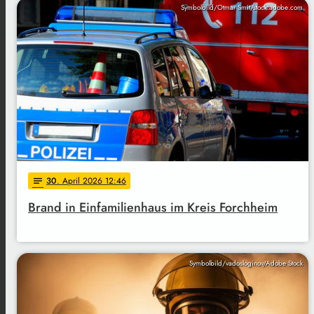
Symbolbild/Otmar Smit/stock.adobe.com
30
. April 2026 12:46
notes
Brand in Einfamilienhaus im Kreis Forchheim
Symbolbild/vadosloginov/Adobe Stock