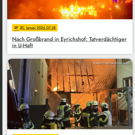
31
. Januar 2026 07:38
notes
Nach Großbrand in Eyrichshof: Tatverdächtiger
in U-Haft
News5/Ferdinand Merzbach