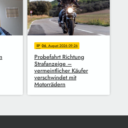
06
. August 2026 09:26
notes
m
Probefahrt Richtung
Strafanzeige –
vermeintlicher Käufer
verschwindet mit
Motorrädern