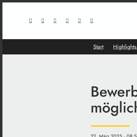
Start
Highlight
Bewerb
möglic
22. März 2025
· 08:5