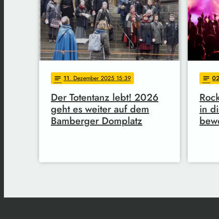
11
. Dezember 2025 15:39
0
notes
notes
Der Totentanz lebt! 2026
Rock
geht es weiter auf dem
in d
Bamberger Domplatz
bew