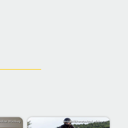
olizei Würzburg
Symbolbild/nenetus/stock.adobe.com