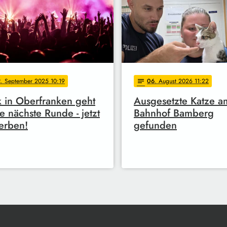
2
. September 2025 10:19
06
. August 2026 11:22
notes
 in Oberfranken geht
Ausgesetzte Katze a
ie nächste Runde - jetzt
Bahnhof Bamberg
erben!
gefunden