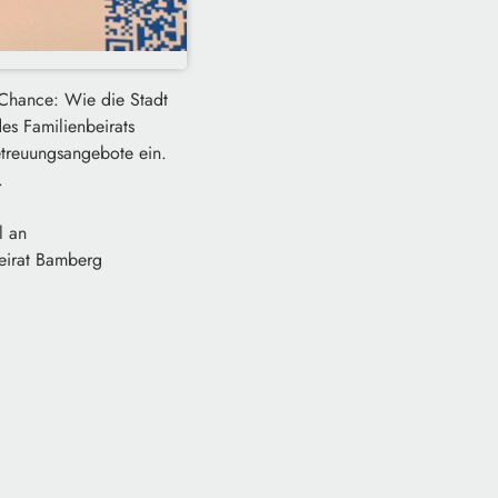
e Chance: Wie die Stadt
es Familienbeirats
etreuungsangebote ein.
.
l an
eirat Bamberg