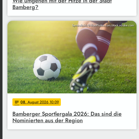
Wie umgehen mit der Hitze in der Stadt
Bamberg?
Symbolbild/BillionPhotos.com/stock.adobe.com
08
. August 2026 10:09
notes
Bamberger Sportlergala 2026: Das sind die
Nominierten aus der Region