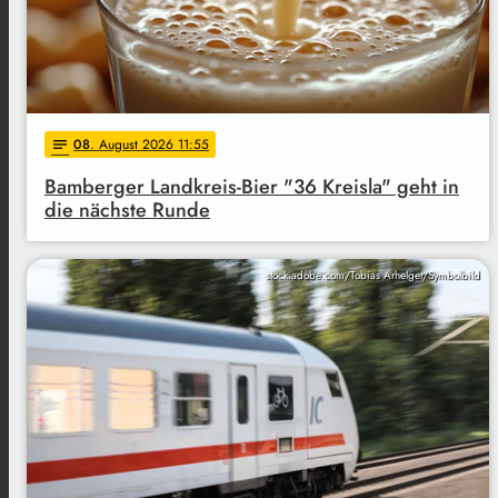
08
. August 2026 11:55
notes
Bamberger Landkreis-Bier "36 Kreisla" geht in
die nächste Runde
stock.adobe.com/Tobias Arhelger/Symbolbild