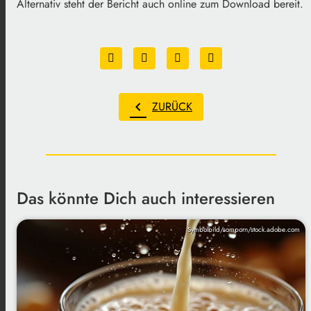
Alternativ steht der Bericht auch online zum Download bereit.
chevron_left
ZURÜCK
Das könnte Dich auch interessieren
Symbolbild/somporn/stock.adobe.com