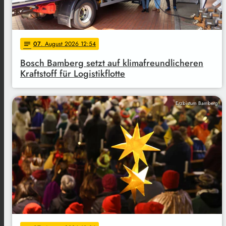
07
. August 2026 12:54
notes
Bosch Bamberg setzt auf klimafreundlicheren
Kraftstoff für Logistikflotte
Erzbistum Bamberg