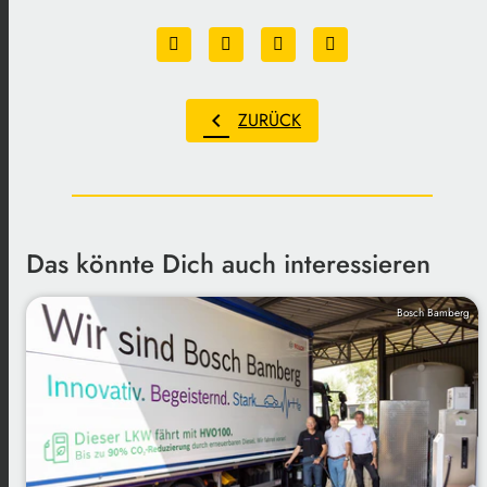
chevron_left
ZURÜCK
Das könnte Dich auch interessieren
Bosch Bamberg