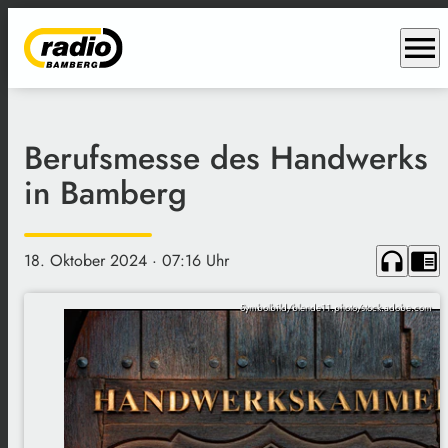
menu
Berufsmesse des Handwerks
in Bamberg
headphones
chrome_reader_mode
18. Oktober 2024
· 07:16 Uhr
Symbolbild/blende11.photo/stock.adobe.com