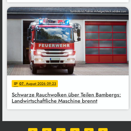
Symbolbild/Tobias Arhelger/stock.adobe.com
07
. August 2026 09:23
notes
Schwarze Rauchwolken über Teilen Bambergs:
Landwirtschaftliche Maschine brennt