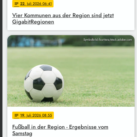
22
. Juli 2026 06:41
notes
Vier Kommunen aus der Region sind jetzt
GigabitRegionen
Symbolbild/buritora/stock.adobe.com
19
. Juli 2026 08:55
notes
Fußball in der Region - Ergebnisse vom
Samstag