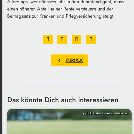
Allerdings, wer nächstes Jahr in den Ruhestand geht, muss
einen höheren Anteil seiner Rente versteuern und der
Beitragssatz zur Kranken und Pflegversicherung steigt.
chevron_left
ZURÜCK
Das könnte Dich auch interessieren
Symbolbild/buritora/stock.adobe.com