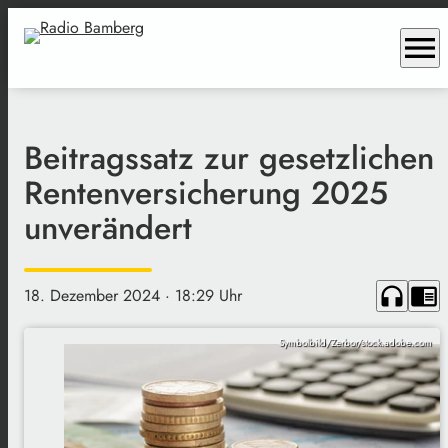
menu
Beitragssatz zur gesetzlichen
Rentenversicherung 2025
unverändert
headphones
chrome_reader_mode
18. Dezember 2024
· 18:29 Uhr
Symbolbild/Zerbor/stock.adobe.com